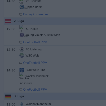
14:30
VfL Bochum
Hertha Berlin
Disney+ Premium
2. Liga
12:30
St. Pölten
Young Violets Austria Wien
OneFootball PPV
12:30
FC Liefering
WSC Wels
OneFootball PPV
14:30
Blau Weiß Linz
Wacker Innsbruck
OneFootball PPV
3. Liga
13:00
Waldhof Mannheim