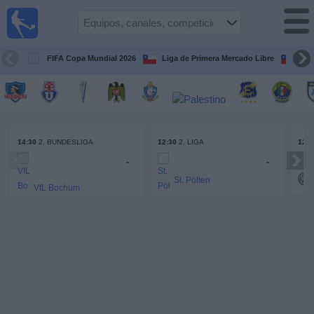
Fútbol
en Vivo
Chile
FIFA Copa Mundial 2026
Liga de Primera Mercado Libre
Cop
Guía de
Partidos
Televisados
Próximos
Partidos
14:30
12:30
12:3
2. BUNDESLIGA
2. LIGA
-
-
Equipos
St. Pölten
VfL Bochum
Competiciones
Young Violets Austria Wien
-
Hertha Berlin
-
Canales
TV
Noticias