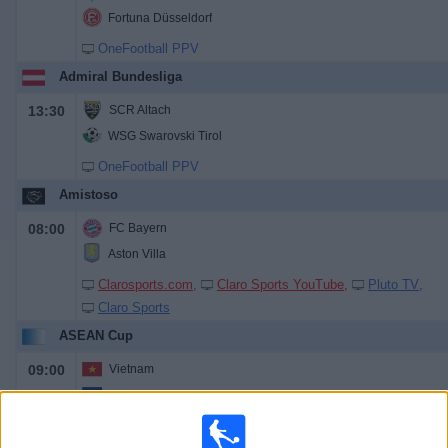
Fortuna Düsseldorf
OneFootball PPV
Admiral Bundesliga
13:30
SCR Altach
WSG Swarovski Tirol
OneFootball PPV
Amistoso
08:00
FC Bayern
Aston Villa
Clarosports.com
Claro Sports YouTube
Pluto TV
Claro Sports
ASEAN Cup
09:00
Vietnam
Camboya
OneFootball PPV