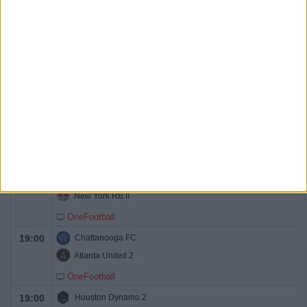
Apple TV
MLS Next Pro
12:00
Philadelphia Union II
FC Cincinnati 2
OneFootball
16:00
Portland Timbers 2
Los Angeles FC 2
OneFootball
18:00
Columbus Crew 2
New York RB II
OneFootball
19:00
Chattanooga FC
Atlanta United 2
OneFootball
19:00
Houston Dynamo 2