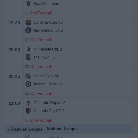
Real Monarchs
OneFootball
19:30
Carolina Core FC
Huntsville City FC
OneFootball
20:00
Minnesota Utd. 2
The Town FC
OneFootball
20:45
North Texas SC
Tacoma Defiance
OneFootball
21:00
Colorado Rapids 2
St. Louis City SC 2
OneFootball
National League