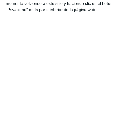
Sporting Cristal Academy
momento volviendo a este sitio y haciendo clic en el botón
Fanatiz YouTube
"Privacidad" en la parte inferior de la página web.
13:00
Universitario Academy
Alianza Lima Academy
Fanatiz YouTube
15:00
Boca Juniors Academy
CR Flamengo Academy
Fanatiz YouTube
EFL Carabao Cup
14:45
Wolverhampton
Port Vale
Disney+ Premium
14:45
Wycombe
Stevenage
Disney+ Premium
15:00
Middlesbrough