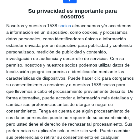
09:00
Singapur
Su privacidad es importante para
Indonesia
nosotros
OneFootball PPV
Nosotros y nuestros 1538
socios
almacenamos y/o accedemos
CONCACAF U20
a información en un dispositivo, como cookies, y procesamos
datos personales, como identificadores únicos e información
17:00
Costa Rica
estándar enviada por un dispositivo para publicidad y contenido
Estados Unidos
personalizado, medición de publicidad y contenido,
Disney+ Premium
investigación de audiencia y desarrollo de servicios.
Con su
permiso, nosotros y nuestros socios podemos utilizar datos de
22:00
Canadá
localización geográfica precisa e identificación mediante las
México
características de dispositivos. Puede hacer clic para otorgarnos
su consentimiento a nosotros y a nuestros 1538 socios para
Disney+ Premium
que llevemos a cabo el procesamiento previamente descrito. De
Cup Lima Adidas
forma alternativa, puede acceder a información más detallada y
cambiar sus preferencias antes de otorgar o negar su
09:00
Colo Colo Academy
consentimiento.
Tenga en cuenta que algún procesamiento de
Millonarios Academy
sus datos personales puede no requerir de su consentimiento,
Fanatiz YouTube
pero usted tiene el derecho de rechazar tal procesamiento. Sus
preferencias se aplicarán solo a este sitio web. Puede cambiar
11:00
Selección Regional
sus preferencias o retirar su consentimiento en cualquier