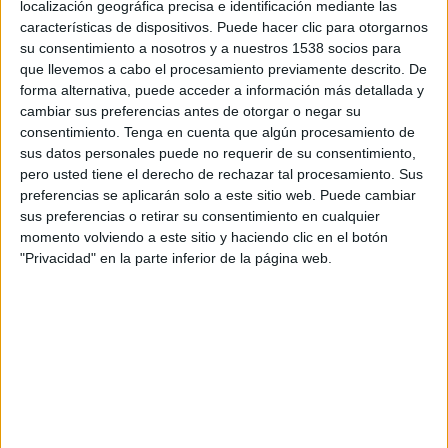
localización geográfica precisa e identificación mediante las
características de dispositivos. Puede hacer clic para otorgarnos
Parma
su consentimiento a nosotros y a nuestros 1538 socios para
que llevemos a cabo el procesamiento previamente descrito. De
Cagliari
forma alternativa, puede acceder a información más detallada y
Disney+ Premium
cambiar sus preferencias antes de otorgar o negar su
consentimiento.
Tenga en cuenta que algún procesamiento de
Domingo, 23-08-2026
sus datos personales puede no requerir de su consentimiento,
pero usted tiene el derecho de rechazar tal procesamiento. Sus
12:30
Serie A Italiana
preferencias se aplicarán solo a este sitio web. Puede cambiar
sus preferencias o retirar su consentimiento en cualquier
momento volviendo a este sitio y haciendo clic en el botón
"Privacidad" en la parte inferior de la página web.
Frosinone
Juventus
Disney+ Premium
12:30
Serie A Italiana