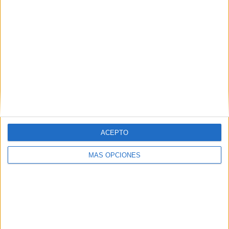
12
ÚLTIMO PARTIDO EN ABIERTO
-
- por
ÚLTIMO PARTIDO DE PAGO
US Cremonese - Como 1907
24-05-2026 Serie A Italiana por
Disney+ Premium
RANKING POR CANALES
ACEPTO
Star+
1.111 (32,06%)
MÁS OPCIONES
Disney+ Premium
761 (21,96%)
Rai Italia
717 (20,69%)
ESPN
500 (14,43%)
ESPN 2
406 (11,72%)
Ver ranking completo