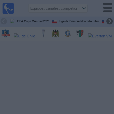
Fútbol
en Vivo
Chile
FIFA Copa Mundial 2026
Liga de Primera Mercado Libre
Cop
Guía de
Partidos
Televisados
Próximos
Partidos
Equipos
Competiciones
Canales
TV
Noticias