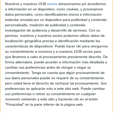
Admiral Bundesliga (12)
Nosotros y nuestros 1538
socios
almacenamos y/o accedemos
a información en un dispositivo, como cookies, y procesamos
datos personales, como identificadores únicos e información
Amistoso (18)
estándar enviada por un dispositivo para publicidad y contenido
personalizado, medición de publicidad y contenido,
Amistoso Femenino (2)
investigación de audiencia y desarrollo de servicios.
Con su
permiso, nosotros y nuestros socios podemos utilizar datos de
localización geográfica precisa e identificación mediante las
ASEAN Cup (4)
características de dispositivos. Puede hacer clic para otorgarnos
su consentimiento a nosotros y a nuestros 1538 socios para
Campeonato Ascenso (96)
que llevemos a cabo el procesamiento previamente descrito. De
forma alternativa, puede acceder a información más detallada y
cambiar sus preferencias antes de otorgar o negar su
Campeonato Femenino (8)
consentimiento.
Tenga en cuenta que algún procesamiento de
sus datos personales puede no requerir de su consentimiento,
Caribbean Club Championship (6)
pero usted tiene el derecho de rechazar tal procesamiento. Sus
preferencias se aplicarán solo a este sitio web. Puede cambiar
sus preferencias o retirar su consentimiento en cualquier
Championship (5)
momento volviendo a este sitio y haciendo clic en el botón
"Privacidad" en la parte inferior de la página web.
CONCACAF Central American Cup (29)