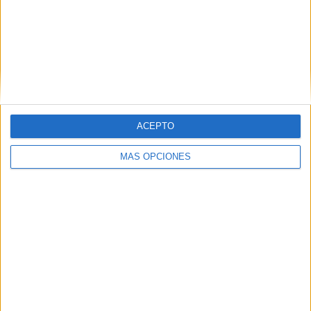
Liga Futve 2 (3)
Liga MX (7)
Liga MX Femenil (6)
ACEPTO
Liga Premier Islandia (30)
MÁS OPCIONES
Liga Primera Nicaragua (4)
MLS (240)
MLS Next Pro (97)
National League (14)