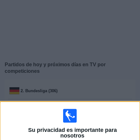
Widget
Partidos de hoy y próximos días en TV por
competiciones
2. Bundesliga (306)
2. Liga (16)
3. Liga (10)
Su privacidad es importante para
nosotros