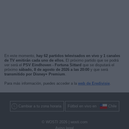
En este momento,
hay 62 partidos televisados en vivo y 1 canales
de TV emitirán cada uno de ellos.
El próximo partido que se podrá
ver será el
PSV Eindhoven - Fortuna Sittard
que se disputará el
próximo
sábado, 8 de agosto de 2026 a las 20:00
y que será
transmitido por Disney+ Premium
.
Para más información, puedes acceder a la
web de Eredivisie
.
Cambiar a tu zona horaria
Fútbol en vivo en
Chile
© WOSTI 2026 |
wosti.com
Aviso legal