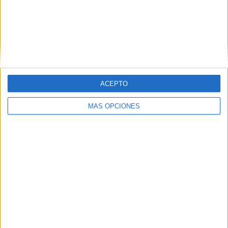
0 Canales en abierto
0%
TOTAL
TOTAL
26
17
Total equipos
CANALES
Ranking equipos por nº de partidos
ACEPTO
PSV Eindhoven
221 (32,03%)
MÁS OPCIONES
Ajax
214 (31,01%)
Feyenoord
206 (29,86%)
AZ Alkmaar
80 (11,59%)
Utrecht
57 (8,26%)
Ver ranking completo
Ranking equipos por nº de partidos en abierto
Ver ranking completo