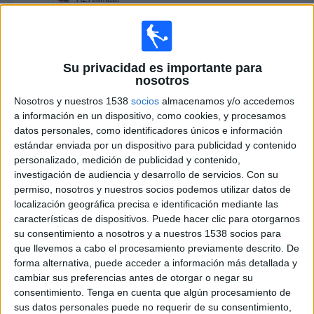
ADO Den Haag
Disney+ Premium
Su privacidad es importante para
Mañana domingo, 09-08-2026
nosotros
06:15
Eredivisie
Nosotros y nuestros 1538
socios
almacenamos y/o accedemos
a información en un dispositivo, como cookies, y procesamos
Sparta Rotterdam
datos personales, como identificadores únicos e información
Feyenoord
estándar enviada por un dispositivo para publicidad y contenido
personalizado, medición de publicidad y contenido,
Disney+ Premium
investigación de audiencia y desarrollo de servicios.
Con su
08:30
Eredivisie
permiso, nosotros y nuestros socios podemos utilizar datos de
localización geográfica precisa e identificación mediante las
PEC Zwolle
características de dispositivos. Puede hacer clic para otorgarnos
Ajax
su consentimiento a nosotros y a nuestros 1538 socios para
que llevemos a cabo el procesamiento previamente descrito. De
Disney+ Premium
forma alternativa, puede acceder a información más detallada y
cambiar sus preferencias antes de otorgar o negar su
Sábado, 15-08-2026
consentimiento.
Tenga en cuenta que algún procesamiento de
sus datos personales puede no requerir de su consentimiento,
12:45
Eredivisie