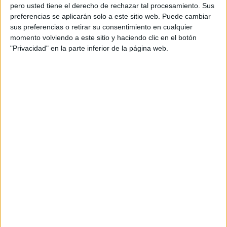
pero usted tiene el derecho de rechazar tal procesamiento. Sus
preferencias se aplicarán solo a este sitio web. Puede cambiar
Utrecht
sus preferencias o retirar su consentimiento en cualquier
AZ Alkmaar
momento volviendo a este sitio y haciendo clic en el botón
Disney+ Premium
"Privacidad" en la parte inferior de la página web.
14:00
Eredivisie
Excelsior
PSV Eindhoven
Disney+ Premium