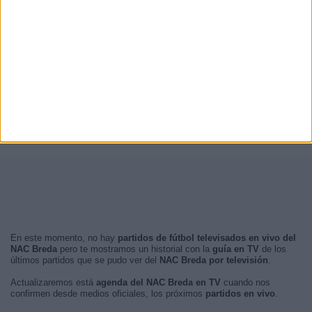
En este momento, no hay
partidos de fútbol televisados en vivo del
NAC Breda
pero te mostramos un historial con la
guía en TV
de los
últimos partidos que se pudo ver del
NAC Breda por televisión
.
Actualizaremos está
agenda del NAC Breda en TV
cuando nos
confirmen desde medios oficiales, los próximos
partidos en vivo
.