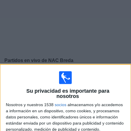
Widget
Partidos en vivo de
NAC Breda
×
NAC Breda: Actualmente no hay ningún partido en vivo
por TV. Puedes consultar el historial de partidos
emitidos anteriormente.
Su privacidad es importante para
nosotros
Nosotros y nuestros 1538
socios
almacenamos y/o accedemos
Domingo, 17-05-2026
a información en un dispositivo, como cookies, y procesamos
08:30
Eredivisie
datos personales, como identificadores únicos e información
estándar enviada por un dispositivo para publicidad y contenido
AZ Alkmaar
personalizado, medición de publicidad y contenido,