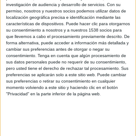
NAC Breda
investigación de audiencia y desarrollo de servicios.
Con su
Disney+ Premium
permiso, nosotros y nuestros socios podemos utilizar datos de
localización geográfica precisa e identificación mediante las
características de dispositivos. Puede hacer clic para otorgarnos
Sábado, 25-04-2026
su consentimiento a nosotros y a nuestros 1538 socios para
14:00
Eredivisie
que llevemos a cabo el procesamiento previamente descrito. De
forma alternativa, puede acceder a información más detallada y
NAC Breda
cambiar sus preferencias antes de otorgar o negar su
consentimiento.
Tenga en cuenta que algún procesamiento de
Ajax
sus datos personales puede no requerir de su consentimiento,
Disney+ Premium
pero usted tiene el derecho de rechazar tal procesamiento. Sus
preferencias se aplicarán solo a este sitio web. Puede cambiar
Domingo, 08-03-2026
sus preferencias o retirar su consentimiento en cualquier
momento volviendo a este sitio y haciendo clic en el botón
10:45
Eredivisie
"Privacidad" en la parte inferior de la página web.
NAC Breda
Feyenoord
Disney+ Premium
Más días