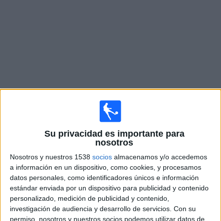
Widget
Partidos en vivo de
Twente
Domingo, 20-09-2026
Su privacidad es importante para
10:45
Eredivisie
nosotros
Nosotros y nuestros 1538
socios
almacenamos y/o accedemos
Twente
a información en un dispositivo, como cookies, y procesamos
PSV Eindhoven
datos personales, como identificadores únicos e información
Disney+ Premium
estándar enviada por un dispositivo para publicidad y contenido
personalizado, medición de publicidad y contenido,
investigación de audiencia y desarrollo de servicios.
Con su
Domingo, 25-10-2026
permiso, nosotros y nuestros socios podemos utilizar datos de