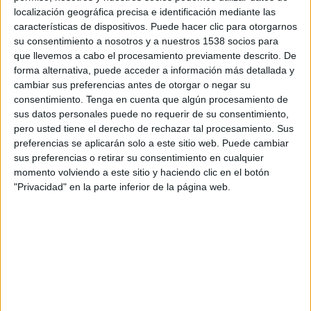
14:00
Eredivisie
localización geográfica precisa e identificación mediante las
características de dispositivos. Puede hacer clic para otorgarnos
AZ Alkmaar
su consentimiento a nosotros y a nuestros 1538 socios para
Twente
que llevemos a cabo el procesamiento previamente descrito. De
forma alternativa, puede acceder a información más detallada y
Disney+ Premium
cambiar sus preferencias antes de otorgar o negar su
consentimiento.
Tenga en cuenta que algún procesamiento de
Domingo, 08-11-2026
sus datos personales puede no requerir de su consentimiento,
pero usted tiene el derecho de rechazar tal procesamiento. Sus
08:30
Eredivisie
preferencias se aplicarán solo a este sitio web. Puede cambiar
sus preferencias o retirar su consentimiento en cualquier
Twente
momento volviendo a este sitio y haciendo clic en el botón
Ajax
"Privacidad" en la parte inferior de la página web.
Disney+ Premium
Más días
DATOS ESTADÍSTICOS DEL EQUIPO TWENTE EN
TELEVISIÓN EN CHILE