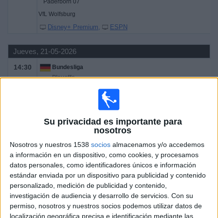
Paderborn 07
VfL Wolfsburg
Disney+ Premium
ESPN
Jueves, 21-05-2026
14:30
Bundesliga
Playoffs
VfL Wolfsburg
Paderborn 07
Su privacidad es importante para
Disney+ Premium
ESPN 5
nosotros
Nosotros y nuestros 1538
socios
almacenamos y/o accedemos
Sábado, 16-05-2026
a información en un dispositivo, como cookies, y procesamos
09:30
Bundesliga
datos personales, como identificadores únicos e información
estándar enviada por un dispositivo para publicidad y contenido
Bayer Leverkusen
personalizado, medición de publicidad y contenido,
Hamburger SV
investigación de audiencia y desarrollo de servicios.
Con su
permiso, nosotros y nuestros socios podemos utilizar datos de
Disney+ Premium
localización geográfica precisa e identificación mediante las