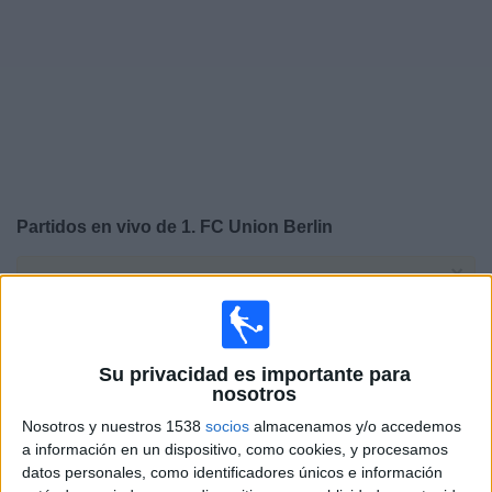
Widget
Partidos en vivo de
1. FC Union Berlin
×
1. FC Union Berlin: Actualmente no hay ningún partido
en vivo por TV. Puedes consultar el historial de partidos
emitidos anteriormente.
Su privacidad es importante para
nosotros
Sábado, 16-05-2026
Nosotros y nuestros 1538
socios
almacenamos y/o accedemos
09:30
Bundesliga
a información en un dispositivo, como cookies, y procesamos
datos personales, como identificadores únicos e información
1. FC Union Berlin