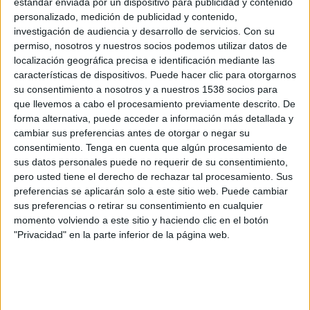
estándar enviada por un dispositivo para publicidad y contenido
Augsburg
personalizado, medición de publicidad y contenido,
Disney+ Premium
investigación de audiencia y desarrollo de servicios.
Con su
permiso, nosotros y nuestros socios podemos utilizar datos de
Domingo, 10-05-2026
localización geográfica precisa e identificación mediante las
características de dispositivos. Puede hacer clic para otorgarnos
13:30
Bundesliga
su consentimiento a nosotros y a nuestros 1538 socios para
que llevemos a cabo el procesamiento previamente descrito. De
Mainz 05
forma alternativa, puede acceder a información más detallada y
1. FC Union Berlin
cambiar sus preferencias antes de otorgar o negar su
Disney+ Premium
consentimiento.
Tenga en cuenta que algún procesamiento de
sus datos personales puede no requerir de su consentimiento,
pero usted tiene el derecho de rechazar tal procesamiento. Sus
Sábado, 02-05-2026
preferencias se aplicarán solo a este sitio web. Puede cambiar
09:30
Bundesliga
sus preferencias o retirar su consentimiento en cualquier
momento volviendo a este sitio y haciendo clic en el botón
1. FC Union Berlin
"Privacidad" en la parte inferior de la página web.
FC Köln
Disney+ Premium
Más días