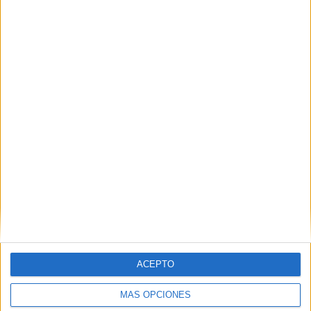
TOTAL
MÁXIMO
TOTAL
6
14
41
COMPETICIONES
VS Bayer
RIVALES
Leverkusen
RANKING POR EQUIPOS
Bayer Leverkusen
14 (5,71%)
FC Bayern
14 (5,71%)
Freiburg
13 (5,31%)
Borussia M'gladbach
13 (5,31%)
Stuttgart
13 (5,31%)
Ver ranking completo
RANKING POR COMPETICIONES
Bundesliga
205 (83,67%)
ACEPTO
Copa de Alemania
17 (6,94%)
Europa League
10 (4,08%)
MÁS OPCIONES
Conference League
6 (2,45%)