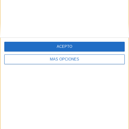
Middlesbrough
8 (6,25%)
Chelsea
6 (4,69%)
Stoke City
6 (4,69%)
Ver ranking completo
RANKING POR COMPETICIONES
ACEPTO
Premier League
68 (53,12%)
Championship
48 (37,5%)
MÁS OPCIONES
FA Cup
8 (6,25%)
League One
3 (2,34%)
EFL Carabao Cup
1 (0,78%)
Ver ranking completo
Nº DE PARTIDOS POR DÍA DE LA SEMANA
LUNES
MARTES
MIÉRCOLES
JUEVES
VIERNES
9
5
8
2
17