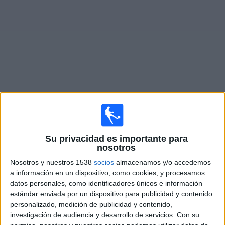
Widget
Partidos en vivo de
Hull City
Sábado, 22-08-2026
Su privacidad es importante para
07:30
Premier League
nosotros
Hull City
Nosotros y nuestros 1538
socios
almacenamos y/o accedemos
a información en un dispositivo, como cookies, y procesamos
Manchester Utd.
datos personales, como identificadores únicos e información
Disney+ Premium
estándar enviada por un dispositivo para publicidad y contenido
personalizado, medición de publicidad y contenido,
Sábado, 29-08-2026
investigación de audiencia y desarrollo de servicios.
Con su