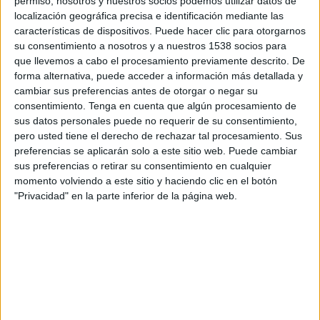
permiso, nosotros y nuestros socios podemos utilizar datos de
10:00
Premier League
localización geográfica precisa e identificación mediante las
características de dispositivos. Puede hacer clic para otorgarnos
Coventry City
su consentimiento a nosotros y a nuestros 1538 socios para
Hull City
que llevemos a cabo el procesamiento previamente descrito. De
forma alternativa, puede acceder a información más detallada y
Disney+ Premium
cambiar sus preferencias antes de otorgar o negar su
consentimiento.
Tenga en cuenta que algún procesamiento de
Sábado, 05-09-2026
sus datos personales puede no requerir de su consentimiento,
12:30
pero usted tiene el derecho de rechazar tal procesamiento. Sus
Premier League
preferencias se aplicarán solo a este sitio web. Puede cambiar
Hull City
sus preferencias o retirar su consentimiento en cualquier
momento volviendo a este sitio y haciendo clic en el botón
Aston Villa
"Privacidad" en la parte inferior de la página web.
Disney+ Premium
Más días
DATOS ESTADÍSTICOS DEL EQUIPO HULL CITY EN
TELEVISIÓN EN CHILE