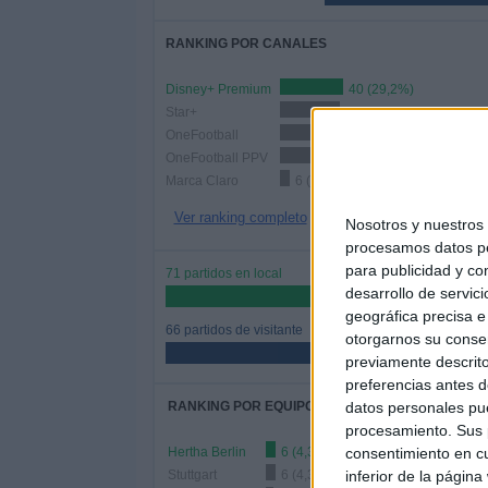
RANKING POR CANALES
Disney+ Premium
40 (29,2%)
Star+
38 (27,74%)
OneFootball
35 (25,55%)
OneFootball PPV
19 (13,87%)
Marca Claro
6 (4,38%)
Ver ranking completo
Nosotros y nuestro
procesamos datos per
para publicidad y co
71 partidos en local
desarrollo de servici
51,82%
geográfica precisa e 
66 partidos de visitante
otorgarnos su conse
48,18%
previamente descrito
preferencias antes d
datos personales pue
RANKING POR EQUIPOS
procesamiento. Sus p
consentimiento en cu
Hertha Berlin
6 (4,38%)
inferior de la página
Stuttgart
6 (4,38%)