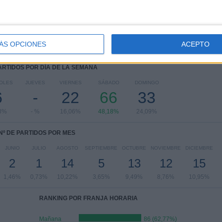
3. Liga
21 (15,33%)
Copa de Alemania
13 (9,49%)
Ver ranking completo
ÁS OPCIONES
ACEPTO
PARTIDOS POR DÍA DE LA SEMANA
OLES
JUEVES
VIERNES
SÁBADO
DOMINGO
6
-
22
66
33
8%
- %
16,06%
48,18%
24,09%
Nº DE PARTIDOS POR MES
JUNIO
JULIO
AGOSTO
SEPTIEMBRE
OCTUBRE
NOVIEMBRE
DICIEMBRE
2
1
14
5
13
12
15
1,46%
0,73%
10,22%
3,65%
9,49%
8,76%
10,95%
RANKING POR FRANJA HORARIA
Mañana
86 (62,77%)