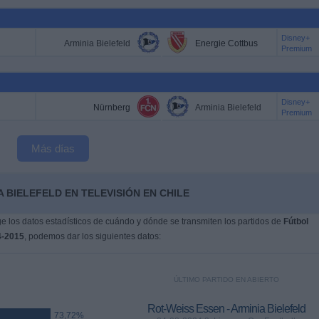
Disney+
Arminia Bielefeld
Energie Cottbus
Premium
Disney+
Nürnberg
Arminia Bielefeld
Premium
Más días
 BIELEFELD EN TELEVISIÓN EN CHILE
 los datos estadísticos de cuándo y dónde se transmiten los partidos de
Fútbol
4-2015
, podemos dar los siguientes datos:
ÚLTIMO PARTIDO EN ABIERTO
Rot-Weiss Essen - Arminia Bielefeld
73,72%