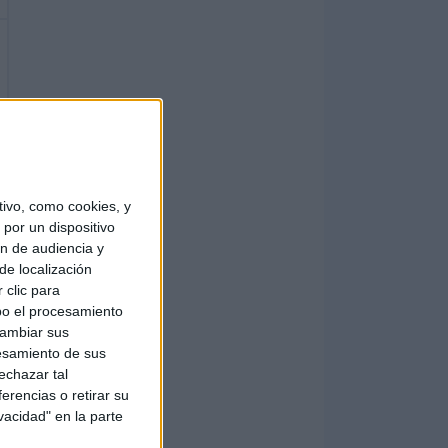
ivo, como cookies, y
por un dispositivo
ón de audiencia y
de localización
 clic para
bo el procesamiento
cambiar sus
esamiento de sus
echazar tal
erencias o retirar su
vacidad" en la parte