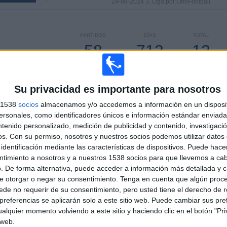
24-08-2024 3. Liga por OneFootball
PARTIDOS
DÍAS
TOTAL
58
713
13
CONSECUTIVOS
SIN PARTIDO
CANALES TV
DE PAGO
GRATUÍTO
Su privacidad es importante para nosotros
s 1538
socios
almacenamos y/o accedemos a información en un disposit
sonales, como identificadores únicos e información estándar enviada 
ntenido personalizado, medición de publicidad y contenido, investigaci
TOTAL
MÁXIMO
TOTAL
os.
Con su permiso, nosotros y nuestros socios podemos utilizar datos 
4
6
48
identificación mediante las características de dispositivos. Puede hacer
ntimiento a nosotros y a nuestros 1538 socios para que llevemos a ca
COMPETICIONES
VS Hertha
RIVALES
. De forma alternativa, puede acceder a información más detallada y 
Berlin
e otorgar o negar su consentimiento.
Tenga en cuenta que algún proc
de no requerir de su consentimiento, pero usted tiene el derecho de r
RANKING POR COMPETICIONES
referencias se aplicarán solo a este sitio web. Puede cambiar sus pref
alquier momento volviendo a este sitio y haciendo clic en el botón "Pri
Bundesliga
63 (45,99%)
 web.
2. Bundesliga
40 (29,2%)