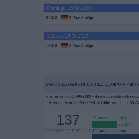
Domingo, 16-08-2026
Widget
07:30
2. Bundesliga
Sábado, 29-08-2026
14:30
2. Bundesliga
DATOS ESTADÍSTICOS DEL EQUIPO ARMINIA
A fecha de hoy
08-08-2026
y desde que esta web recoge
del equipo
Arminia Bielefeld
en
Chile
, que fue el
08-0
137
36 partidos en abierto
26,28%
PARTIDOS TELEVISADOS
101 partidos de pago