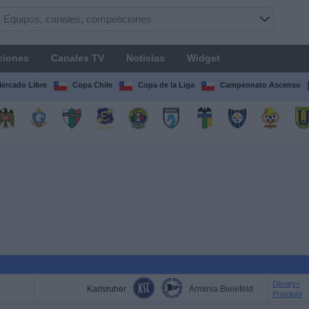
ciones
Canales TV
Noticias
Widget
Mercado Libre
Copa Chile
Copa de la Liga
Campeonato Ascenso
Disney+
Karlsruher
Arminia Bielefeld
Premium