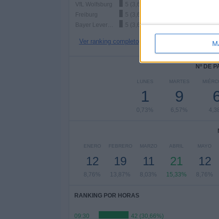
VfL Wolfsburg
5 (3,65%)
Freiburg
5 (3,65%)
Bayer Leverkusen
5 (3,65%)
Ver ranking completo
M
Nº DE 
LUNES
MARTES
MIÉRC
1
9
0,73%
6,57%
4,3
ENERO
FEBRERO
MARZO
ABRIL
MAYO
12
19
11
21
12
8,76%
13,87%
8,03%
15,33%
8,76%
RANKING POR HORAS
09:30
42 (30,66%)