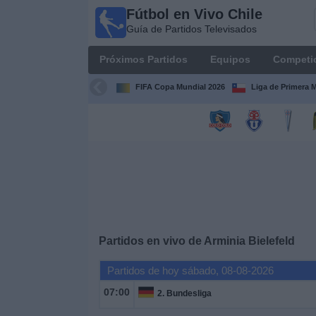
Fútbol en Vivo Chile
Fútbol
Guía de Partidos Televisados
en Vivo
Chile
Próximos Partidos
Equipos
Competi
Guía de
Partidos
FIFA Copa Mundial 2026
Liga de Primera 
Televisados
Próximos
Partidos
Equipos
Competiciones
Partidos en vivo de
Arminia Bielefeld
Canales
Partidos de hoy sábado, 08-08-2026
TV
07:00
2. Bundesliga
Noticias