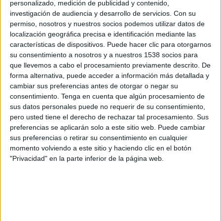
Chelsea Academy
personalizado, medición de publicidad y contenido,
investigación de audiencia y desarrollo de servicios.
Con su
PSV Academy
permiso, nosotros y nuestros socios podemos utilizar datos de
UEFA TV
Disney+ Premium
localización geográfica precisa e identificación mediante las
características de dispositivos. Puede hacer clic para otorgarnos
Martes, 09-12-2025
su consentimiento a nosotros y a nuestros 1538 socios para
que llevemos a cabo el procesamiento previamente descrito. De
08:00
UEFA Youth League
forma alternativa, puede acceder a información más detallada y
Fase Liga
cambiar sus preferencias antes de otorgar o negar su
consentimiento.
Tenga en cuenta que algún procesamiento de
PSV Academy
sus datos personales puede no requerir de su consentimiento,
At. Madrid Academy
pero usted tiene el derecho de rechazar tal procesamiento. Sus
UEFA TV
Disney+ Premium
preferencias se aplicarán solo a este sitio web. Puede cambiar
sus preferencias o retirar su consentimiento en cualquier
Miércoles, 01-10-2025
momento volviendo a este sitio y haciendo clic en el botón
"Privacidad" en la parte inferior de la página web.
08:00
UEFA Youth League
Fase Liga
Bayer Leverkusen Academy
PSV Academy
UEFA TV
Disney+ Premium