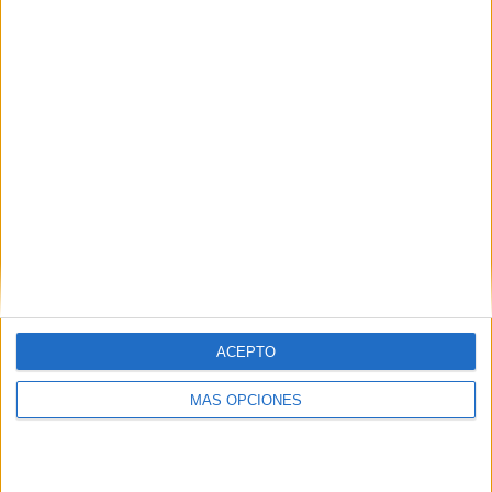
60%
TOTAL
MÁXIMO
TOTAL
1
1
5
COMPETICIONES
VS Juventus
RIVALES
Academy
RANKING POR EQUIPOS
Juventus Academy
1 (20%)
Bayer Leverkusen Academy
1 (20%)
Chelsea Academy
1 (20%)
Sevilla FC Academy
1 (20%)
At. Madrid Academy
1 (20%)
Ver ranking completo
ACEPTO
RANKING POR COMPETICIONES
MÁS OPCIONES
UEFA Youth League
5 (100%)
Ver ranking completo