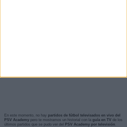
En este momento, no hay
partidos de fútbol televisados en vivo del
PSV Academy
pero te mostramos un historial con la
guía en TV
de los
últimos partidos que se pudo ver del
PSV Academy por televisión
.