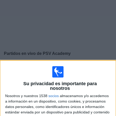
Widget
Partidos en vivo de
PSV Academy
×
PSV Academy: Actualmente no hay ningún partido en
vivo por TV. Puedes consultar el historial de partidos
emitidos anteriormente.
Su privacidad es importante para
nosotros
Martes, 03-02-2026
Nosotros y nuestros 1538
socios
almacenamos y/o accedemos
12:00
a información en un dispositivo, como cookies, y procesamos
UEFA Youth League
datos personales, como identificadores únicos e información
1/16 de Final
estándar enviada por un dispositivo para publicidad y contenido