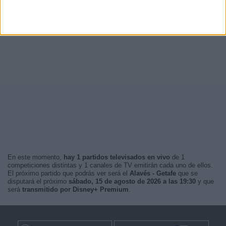
En este momento,
hay 1 partidos televisados en vivo
de 1
competiciones distintas y 1 canales de TV emitirán cada uno de ellos.
El próximo partido que podrás ver será el
Alavés - Getafe
que se
disputará el próximo
sábado, 15 de agosto de 2026 a las 19:30
y que
será
transmitido por Disney+ Premium
.