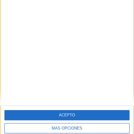
Valencia CF
21 (5,68%)
Celta
19 (5,14%)
Villarreal
19 (5,14%)
Real Madrid
19 (5,14%)
At. Madrid
19 (5,14%)
Ver ranking completo
RANKING POR COMPETICIONES
La Liga EA Sports
340 (91,89%)
Copa del Rey
24 (6,49%)
Europa League
6 (1,62%)
Ver ranking completo
Nº DE PARTIDOS POR DÍA DE LA SEMANA
ACEPTO
LUNES
MARTES
MIÉRCOLES
JUEVES
VIERNES
32
20
27
21
34
MÁS OPCIONES