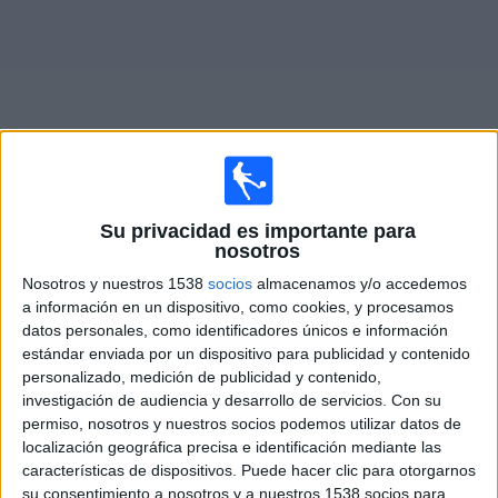
Widget
Partidos en vivo de
Getafe
Su privacidad es importante para
nosotros
Sábado, 15-08-2026
Nosotros y nuestros 1538
socios
almacenamos y/o accedemos
a información en un dispositivo, como cookies, y procesamos
13:30
La Liga EA Sports
datos personales, como identificadores únicos e información
estándar enviada por un dispositivo para publicidad y contenido
Alavés
personalizado, medición de publicidad y contenido,
Getafe
investigación de audiencia y desarrollo de servicios.
Con su
Disney+ Premium
permiso, nosotros y nuestros socios podemos utilizar datos de
localización geográfica precisa e identificación mediante las
características de dispositivos. Puede hacer clic para otorgarnos
DATOS ESTADÍSTICOS DEL EQUIPO GETAFE EN
su consentimiento a nosotros y a nuestros 1538 socios para