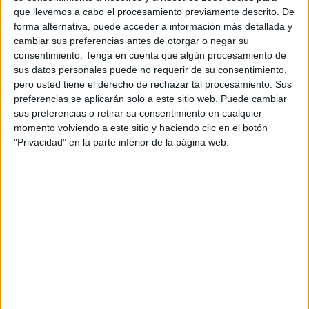
TELEVISIÓN EN CHILE
que llevemos a cabo el procesamiento previamente descrito. De
forma alternativa, puede acceder a información más detallada y
A fecha de hoy
07-08-2026
y desde que esta web recoge los datos
cambiar sus preferencias antes de otorgar o negar su
estadísticos de cuándo y dónde se transmiten los partidos de
Fútbol
del
consentimiento.
Tenga en cuenta que algún procesamiento de
equipo
Getafe
en
Chile
, que fue el
24-08-2014
, podemos dar los
sus datos personales puede no requerir de su consentimiento,
siguientes datos:
pero usted tiene el derecho de rechazar tal procesamiento. Sus
preferencias se aplicarán solo a este sitio web. Puede cambiar
370
sus preferencias o retirar su consentimiento en cualquier
momento volviendo a este sitio y haciendo clic en el botón
"Privacidad" en la parte inferior de la página web.
PARTIDOS TELEVISADOS
0 partidos en abierto
0%
370 partidos de pago
100%
RANKING POR CANALES
DSports
219 (59,19%)
DGO
74 (20%)
Star+
60 (16,22%)
Disney+ Premium
49 (13,24%)