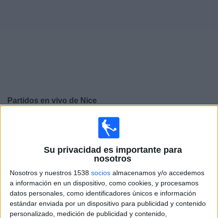
Widget
Partidos en vivo de
Nice
Sábado, 22-08-2026
14:45
Francia Ligue 1
Su privacidad es importante para
nosotros
Nosotros y nuestros 1538
socios
almacenamos y/o accedemos
Nice
a información en un dispositivo, como cookies, y procesamos
datos personales, como identificadores únicos e información
Lorient
estándar enviada por un dispositivo para publicidad y contenido
Disney+ Premium
personalizado, medición de publicidad y contenido,