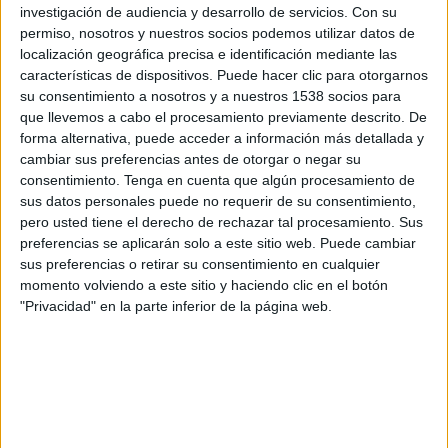
investigación de audiencia y desarrollo de servicios.
Con su
Domingo, 30-08-2026
permiso, nosotros y nuestros socios podemos utilizar datos de
localización geográfica precisa e identificación mediante las
09:00
Francia Ligue 1
características de dispositivos. Puede hacer clic para otorgarnos
su consentimiento a nosotros y a nuestros 1538 socios para
que llevemos a cabo el procesamiento previamente descrito. De
forma alternativa, puede acceder a información más detallada y
Paris FC
cambiar sus preferencias antes de otorgar o negar su
Nice
consentimiento.
Tenga en cuenta que algún procesamiento de
sus datos personales puede no requerir de su consentimiento,
Disney+ Premium
pero usted tiene el derecho de rechazar tal procesamiento. Sus
preferencias se aplicarán solo a este sitio web. Puede cambiar
Sábado, 05-09-2026
sus preferencias o retirar su consentimiento en cualquier
momento volviendo a este sitio y haciendo clic en el botón
14:45
Francia Ligue 1
"Privacidad" en la parte inferior de la página web.
Nice
Le Mans