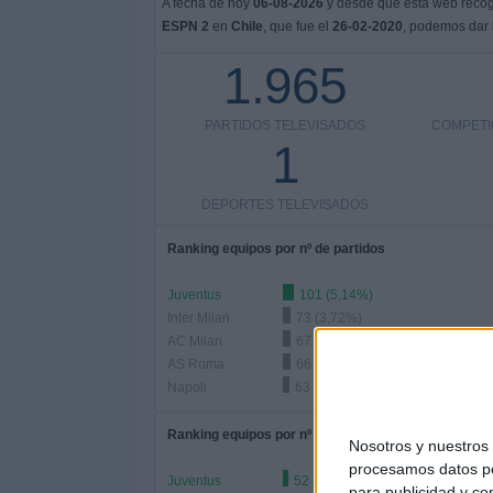
A fecha de hoy
06-08-2026
y desde que esta web recoge
ESPN 2
en
Chile
, que fue el
26-02-2020
, podemos dar l
1.965
PARTIDOS TELEVISADOS
COMPETI
1
DEPORTES TELEVISADOS
Ranking equipos por nº de partidos
Juventus
101 (5,14%)
Inter Milan
73 (3,72%)
AC Milan
67 (3,41%)
AS Roma
66 (3,36%)
Napoli
63 (3,21%)
Ranking equipos por nº de partidos Local
Nosotros y nuestro
procesamos datos per
Juventus
52 (2,65%)
para publicidad y co