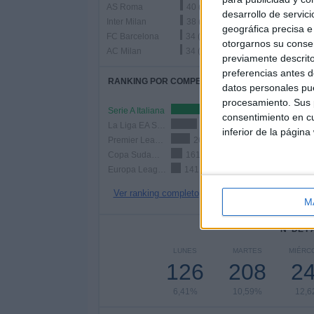
AS Roma
40 (2,04%)
desarrollo de servici
Inter Milan
38 (1,93%)
geográfica precisa e 
FC Barcelona
34 (1,73%)
otorgarnos su conse
AC Milan
34 (1,73%)
previamente descrito
preferencias antes d
RANKING POR COMPETICIONES
datos personales pue
procesamiento. Sus p
Serie A Italiana
406 (20,66%)
consentimiento en cu
La Liga EA Sports
362 (18,42%)
inferior de la página
Premier League
265 (13,49%)
Copa Sudamericana
161 (8,19%)
Europa League
141 (7,18%)
Ver ranking completo
M
Nº DE 
LUNES
MARTES
MIÉRC
126
208
2
6,41%
10,59%
12,