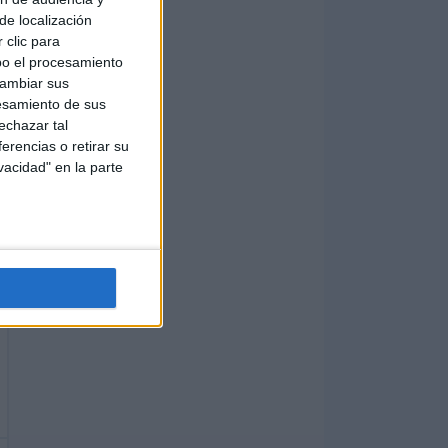
de localización
 clic para
bo el procesamiento
cambiar sus
esamiento de sus
echazar tal
erencias o retirar su
vacidad" en la parte