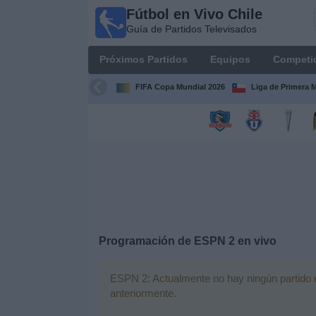
Fútbol en Vivo Chile
Fútbol
Guía de Partidos Televisados
en Vivo
Chile
Próximos Partidos
Equipos
Competi
Guía de
Partidos
FIFA Copa Mundial 2026
Liga de Primera 
Televisados
Próximos
Partidos
Equipos
Competiciones
Programación de
ESPN 2
en vivo
Canales
TV
ESPN 2: Actualmente no hay ningún partido en
anteriormente.
Noticias