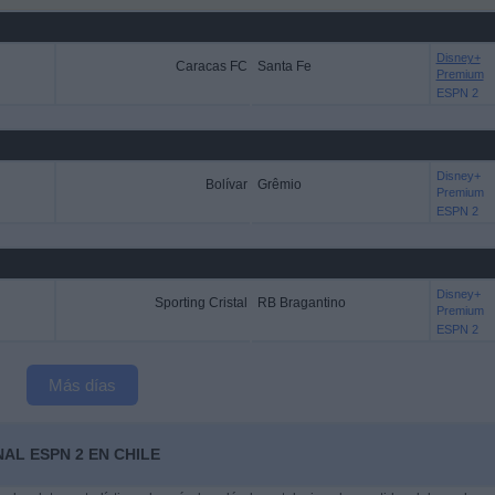
Disney+
Caracas FC
Santa Fe
Premium
ESPN 2
Disney+
Bolívar
Grêmio
Premium
ESPN 2
Disney+
Sporting Cristal
RB Bragantino
Premium
ESPN 2
Más días
AL ESPN 2 EN CHILE