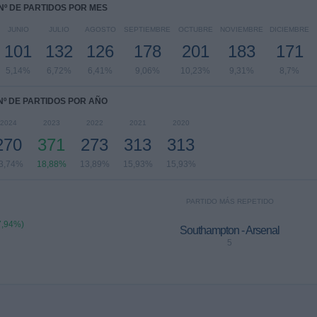
Nº DE PARTIDOS POR MES
JUNIO
JULIO
AGOSTO
SEPTIEMBRE
OCTUBRE
NOVIEMBRE
DICIEMBRE
101
132
126
178
201
183
171
5,14%
6,72%
6,41%
9,06%
10,23%
9,31%
8,7%
Nº DE PARTIDOS POR AÑO
2024
2023
2022
2021
2020
270
371
273
313
313
3,74%
18,88%
13,89%
15,93%
15,93%
PARTIDO MÁS REPETIDO
7,94%)
Southampton - Arsenal
5