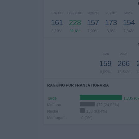
ENERO
FEBRERO
MARZO
ABRIL
MAYO
161
228
157
173
154
8,19%
11,6%
7,99%
8,8%
7,84%
2026
2025
159
266
8,09%
13,54%
1
RANKING POR FRANJA HORARIA
Tarde
1.335 (6
Mañana
472 (24,02%)
Noche
158 (8,04%)
Madrugada
0 (0%)