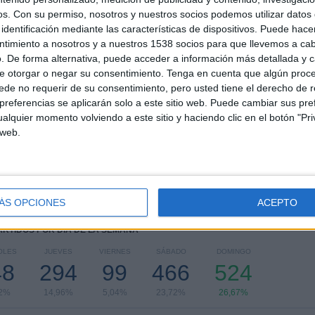
Inter Milan
35 (1,78%)
os.
Con su permiso, nosotros y nuestros socios podemos utilizar datos 
Arsenal
33 (1,68%)
identificación mediante las características de dispositivos. Puede hacer
AC Milan
33 (1,68%)
ntimiento a nosotros y a nuestros 1538 socios para que llevemos a ca
Napoli
32 (1,63%)
. De forma alternativa, puede acceder a información más detallada y 
e otorgar o negar su consentimiento.
Tenga en cuenta que algún proc
RANKING POR DEPORTES
de no requerir de su consentimiento, pero usted tiene el derecho de r
referencias se aplicarán solo a este sitio web. Puede cambiar sus pref
Fútbol
alquier momento volviendo a este sitio y haciendo clic en el botón "Pri
1.965 (100%)
 web.
Ver ranking completo
ÁS OPCIONES
ACEPTO
PARTIDOS POR DÍA DE LA SEMANA
OLES
JUEVES
VIERNES
SÁBADO
DOMINGO
48
294
99
466
524
62%
14,96%
5,04%
23,72%
26,67%