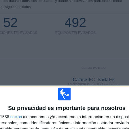
 los datos estadísticos de cuándo y dónde se televisan los partidos del canal
os siguientes datos:
52
492
CIONES TELEVISADAS
EQUIPOS TELEVISADOS
ÚLTIMO PARTIDO
Caracas FC - Santa Fe
30-07-2026 Copa Sudamericana
Su privacidad es importante para nosotros
Ranking equipos por nº de partidos Visitante
s 1538
socios
almacenamos y/o accedemos a información en un disposit
sonales, como identificadores únicos e información estándar enviada 
Juventus
49 (2,49%)
ntenido personalizado, medición de publicidad y contenido, investigaci