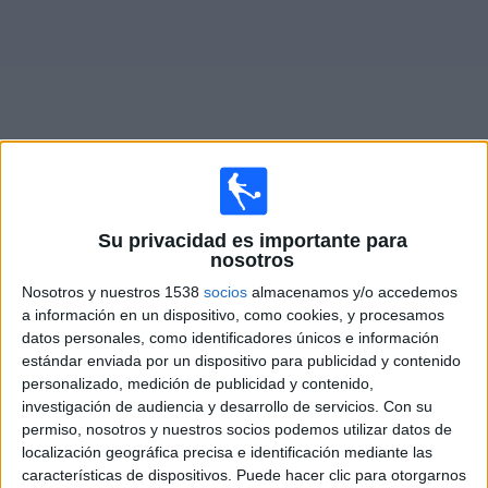
Widget
Partidos en vivo de
Palermo SSD
Su privacidad es importante para
nosotros
Domingo, 23-08-2026
Nosotros y nuestros 1538
socios
almacenamos y/o accedemos
15:00
Serie B Italiana
a información en un dispositivo, como cookies, y procesamos
datos personales, como identificadores únicos e información
Palermo SSD
estándar enviada por un dispositivo para publicidad y contenido
Juve Stabia
personalizado, medición de publicidad y contenido,
investigación de audiencia y desarrollo de servicios.
Con su
OneFootball PPV
permiso, nosotros y nuestros socios podemos utilizar datos de
localización geográfica precisa e identificación mediante las
características de dispositivos. Puede hacer clic para otorgarnos
DATOS ESTADÍSTICOS DEL EQUIPO PALERMO SSD EN