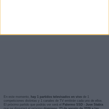
En este momento,
hay 1 partidos televisados en vivo
de 1
competiciones distintas y 1 canales de TV emitirán cada uno de ellos.
El próximo partido que podrás ver será el
Palermo SSD - Juve Stabia
que se disputará el próximo
domingo, 23 de agosto de 2026 a las