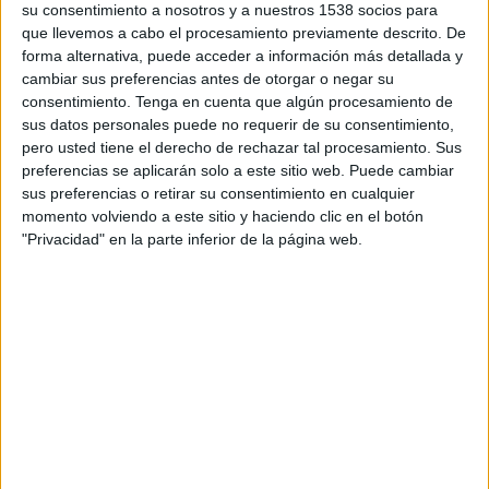
su consentimiento a nosotros y a nuestros 1538 socios para
TELEVISIÓN EN CHILE
que llevemos a cabo el procesamiento previamente descrito. De
forma alternativa, puede acceder a información más detallada y
A fecha de hoy
06-08-2026
y desde que esta web recoge los datos
cambiar sus preferencias antes de otorgar o negar su
estadísticos de cuándo y dónde se transmiten los partidos de
Fútbol
del
consentimiento.
Tenga en cuenta que algún procesamiento de
equipo
Palermo SSD
en
Chile
, que fue el
20-03-2022
, podemos dar los
sus datos personales puede no requerir de su consentimiento,
siguientes datos:
pero usted tiene el derecho de rechazar tal procesamiento. Sus
82
preferencias se aplicarán solo a este sitio web. Puede cambiar
sus preferencias o retirar su consentimiento en cualquier
momento volviendo a este sitio y haciendo clic en el botón
PARTIDOS TELEVISADOS
"Privacidad" en la parte inferior de la página web.
11 partidos en abierto
13,41%
71 partidos de pago
86,59%
ÚLTIMO PARTIDO EN ABIERTO
Palermo SSD - Padova
12-06-2022 Serie C por OneFootball, Rai Italia
RANKING POR CANALES