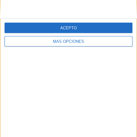
RANKING POR COMPETICIONES
National League South
12 (70,59%)
ACEPTO
FA Cup
5 (29,41%)
MÁS OPCIONES
Ver ranking completo
Nº DE PARTIDOS POR DÍA DE LA SEMANA
LUNES
MARTES
MIÉRCOLES
JUEVES
VIERNES
3
2
-
1
1
17,65%
11,76%
- %
5,88%
5,88%
SÁBADO
DOMINGO
10
-
58,82%
- %
Nº DE PARTIDOS POR MES