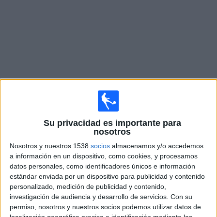
Widget
Partidos en vivo de
Dagenham & Redbridge
Partidos de hoy sábado, 08-08-2026
Su privacidad es importante para
nosotros
10:00
National League South
Nosotros y nuestros 1538
socios
almacenamos y/o accedemos
Dorking Wanderers
a información en un dispositivo, como cookies, y procesamos
datos personales, como identificadores únicos e información
Dagenham & Redbridge
estándar enviada por un dispositivo para publicidad y contenido
DAZN (Ver en directo)
personalizado, medición de publicidad y contenido,
investigación de audiencia y desarrollo de servicios.
Con su
Viernes, 14-08-2026
permiso, nosotros y nuestros socios podemos utilizar datos de