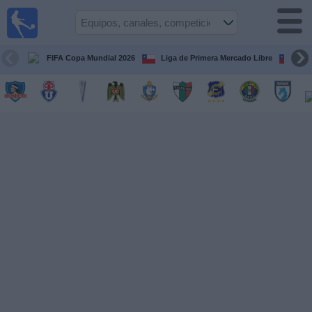
Fútbol
en Vivo
Chile
FIFA Copa Mundial 2026
Liga de Primera Mercado Libre
Cop
Guía de
Partidos
Televisados
Próximos
Partidos
Equipos
Competiciones
Canales
TV
Noticias