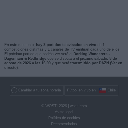
En este momento,
hay 3 partidos televisados en vivo
de 1
competiciones distintas y 1 canales de TV emitirán cada uno de ellos.
El próximo partido que podrás ver será el
Dorking Wanderers -
Dagenham & Redbridge
que se disputará el próximo
sábado, 8 de
agosto de 2026 a las 16:00
y que será
transmitido por DAZN (Ver en
directo)
.
Cambiar a tu zona horaria
Fútbol en vivo en
Chile
© WOSTI 2026 |
wosti.com
Aviso legal
Política de cookies
Recomendados