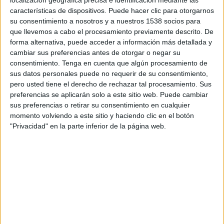
localización geográfica precisa e identificación mediante las
15:00
National League South
características de dispositivos. Puede hacer clic para otorgarnos
su consentimiento a nosotros y a nuestros 1538 socios para
Dagenham & Redbridge
que llevemos a cabo el procesamiento previamente descrito. De
Farnham Town
forma alternativa, puede acceder a información más detallada y
cambiar sus preferencias antes de otorgar o negar su
DAZN (Ver en directo)
consentimiento.
Tenga en cuenta que algún procesamiento de
sus datos personales puede no requerir de su consentimiento,
Martes, 18-08-2026
pero usted tiene el derecho de rechazar tal procesamiento. Sus
14:45
preferencias se aplicarán solo a este sitio web. Puede cambiar
National League South
sus preferencias o retirar su consentimiento en cualquier
Walton & Hersham FC
momento volviendo a este sitio y haciendo clic en el botón
"Privacidad" en la parte inferior de la página web.
Dagenham & Redbridge
DAZN (Ver en directo)
DATOS ESTADÍSTICOS DEL EQUIPO DAGENHAM &
REDBRIDGE EN TELEVISIÓN EN CHILE
A fecha de hoy
08-08-2026
y desde que esta web recoge los datos
estadísticos de cuándo y dónde se transmiten los partidos de
Fútbol
del