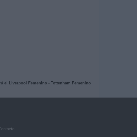
erá
el Liverpool Femenino - Tottenham Femenino
Contacto