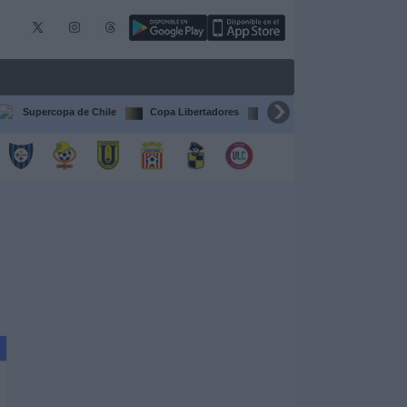
Supercopa de Chile
Copa Libertadores
Copa Sudamericana