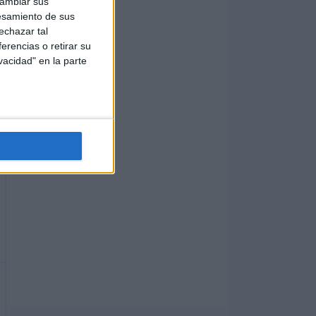
cambiar sus
esamiento de sus
echazar tal
erencias o retirar su
vacidad" en la parte