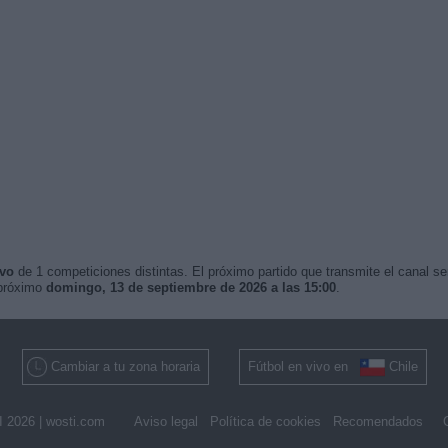
ivo
de 1 competiciones distintas. El próximo partido que transmite el canal s
 próximo
domingo, 13 de septiembre de 2026 a las 15:00
.
Cambiar a tu zona horaria
Fútbol en vivo en
Chile
 2026 |
wosti.com
Aviso legal
Política de cookies
Recomendados