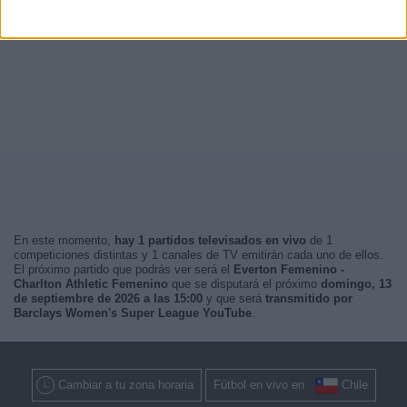
En este momento,
hay 1 partidos televisados en vivo
de 1
competiciones distintas y 1 canales de TV emitirán cada uno de ellos.
El próximo partido que podrás ver será el
Everton Femenino -
Charlton Athletic Femenino
que se disputará el próximo
domingo, 13
de septiembre de 2026 a las 15:00
y que será
transmitido por
Barclays Women's Super League YouTube
.
Cambiar a tu zona horaria
Fútbol en vivo en
Chile