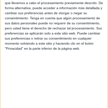
que llevemos a cabo el procesamiento previamente descrito. De
FEMENINO EN TELEVISIÓN EN CHILE
forma alternativa, puede acceder a información más detallada y
A fecha de hoy
05-08-2026
y desde que esta web recoge los datos
cambiar sus preferencias antes de otorgar o negar su
estadísticos de cuándo y dónde se transmiten los partidos de
Fútbol
del
consentimiento.
Tenga en cuenta que algún procesamiento de
equipo
Charlton Athletic Femenino
en
Chile
, que fue el
12-01-2025
,
sus datos personales puede no requerir de su consentimiento,
podemos dar los siguientes datos:
pero usted tiene el derecho de rechazar tal procesamiento. Sus
preferencias se aplicarán solo a este sitio web. Puede cambiar
3
sus preferencias o retirar su consentimiento en cualquier
momento volviendo a este sitio y haciendo clic en el botón
"Privacidad" en la parte inferior de la página web.
PARTIDOS TELEVISADOS
1 partidos en abierto
33,33%
2 partidos de pago
66,67%
ÚLTIMO PARTIDO EN ABIERTO
Chelsea Femenino - Charlton Athletic Femenino
12-01-2025 Women's FA Cup por The FA Player
RANKING POR CANALES