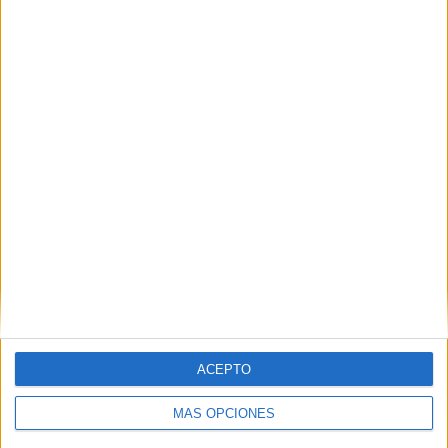
RANKING POR EQUIPOS
Chelsea Femenino
1 (33,33%)
Liverpool Femenino
1 (33,33%)
Leicester Femenino
1 (33,33%)
Ver ranking completo
RANKING POR COMPETICIONES
Women's FA Cup
2 (66,67%)
FA Women's Super League
1 (33,33%)
Ver ranking completo
Nº DE PARTIDOS POR DÍA DE LA SEMANA
ACEPTO
LUNES
MARTES
MIÉRCOLES
JUEVES
VIERNES
MÁS OPCIONES
-
-
-
-
-