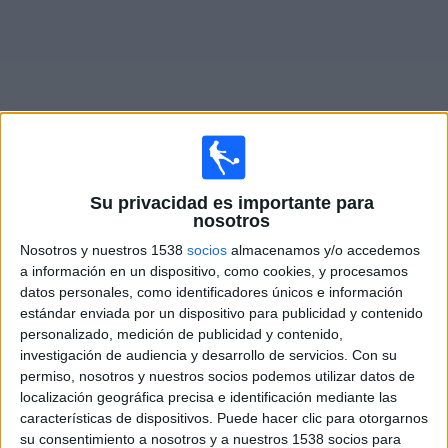
Widget
Su privacidad es importante para
Partidos en vivo de
Charlton Athletic Femenino
nosotros
Domingo, 13-09-2026
Nosotros y nuestros 1538
socios
almacenamos y/o accedemos
a información en un dispositivo, como cookies, y procesamos
09:00
FA Women's Super League
datos personales, como identificadores únicos e información
estándar enviada por un dispositivo para publicidad y contenido
Everton Femenino
personalizado, medición de publicidad y contenido,
Charlton Athletic Femenino
investigación de audiencia y desarrollo de servicios.
Con su
permiso, nosotros y nuestros socios podemos utilizar datos de
Barclays Women's Super League YouTube
localización geográfica precisa e identificación mediante las
características de dispositivos. Puede hacer clic para otorgarnos
su consentimiento a nosotros y a nuestros 1538 socios para
DATOS ESTADÍSTICOS DEL EQUIPO CHARLTON ATHLETIC