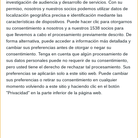
Club Guaraní
investigación de audiencia y desarrollo de servicios.
Con su
permiso, nosotros y nuestros socios podemos utilizar datos de
CA Juventud
localización geográfica precisa e identificación mediante las
Disney+ Premium
ESPN Premium
características de dispositivos. Puede hacer clic para otorgarnos
su consentimiento a nosotros y a nuestros 1538 socios para
Jueves, 19-02-2026
que llevemos a cabo el procesamiento previamente descrito. De
forma alternativa, puede acceder a información más detallada y
17:00
Copa Libertadores
cambiar sus preferencias antes de otorgar o negar su
1a Fase
consentimiento.
Tenga en cuenta que algún procesamiento de
sus datos personales puede no requerir de su consentimiento,
CA Juventud
pero usted tiene el derecho de rechazar tal procesamiento. Sus
Club Guaraní
preferencias se aplicarán solo a este sitio web. Puede cambiar
Disney+ Premium
ESPN Premium
sus preferencias o retirar su consentimiento en cualquier
momento volviendo a este sitio y haciendo clic en el botón
"Privacidad" en la parte inferior de la página web.
DATOS ESTADÍSTICOS DEL EQUIPO CLUB GUARANÍ EN
TELEVISIÓN EN CHILE
A fecha de hoy
06-08-2026
y desde que esta web recoge los datos
estadísticos de cuándo y dónde se transmiten los partidos de
Fútbol
del
equipo
Club Guaraní
en
Chile
, que fue el
15-07-2015
, podemos dar los
siguientes datos: