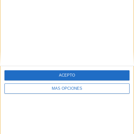
River Plate
3 (6%)
Independiente del Valle
2 (4%)
Carabobo
2 (4%)
Deportivo Cali
2 (4%)
Ver ranking completo
RANKING POR COMPETICIONES
Copa Libertadores
28 (56%)
Copa Sudamericana
21 (42%)
Primera División Paraguay
1 (2%)
ACEPTO
Ver ranking completo
MÁS OPCIONES
Nº DE PARTIDOS POR DÍA DE LA SEMANA
LUNES
MARTES
MIÉRCOLES
JUEVES
VIERNES
-
9
15
25
-
- %
18%
30%
50%
- %