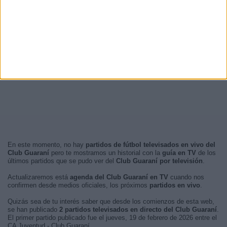
En este momento, no hay
partidos de fútbol televisados en vivo del
Club Guaraní
pero te mostramos un historial con la
guía en TV
de los
últimos partidos que se pudo ver del
Club Guaraní por televisión
.
Actualizaremos está
agenda del Club Guaraní en TV
cuando nos
confirmen desde medios oficiales, los próximos
partidos en vivo
.
Quizás sea de tu interés saber que desde los comienzos de esta web,
se han publicado
2 partidos televisados en directo del Club Guaraní
.
El primer partido publicado fue el jueves, 19 de febrero de 2026 entre el
CA Juventud - Club Guaraní.