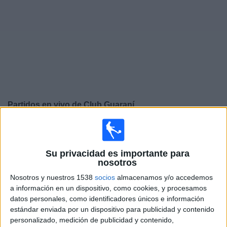
Widget
Partidos en vivo de
Club Guaraní
×
Club Guaraní: Actualmente no hay ningún partido en
vivo por TV. Puedes consultar el historial de partidos
Su privacidad es importante para
emitidos anteriormente.
nosotros
Nosotros y nuestros 1538
socios
almacenamos y/o accedemos
Jueves, 26-02-2026
a información en un dispositivo, como cookies, y procesamos
17:00
datos personales, como identificadores únicos e información
Copa Libertadores
estándar enviada por un dispositivo para publicidad y contenido
1a Fase
personalizado, medición de publicidad y contenido,