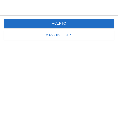
Liga Colombiana
251 (77,71%)
Copa Libertadores
40 (12,38%)
Copa Colombia
9 (2,79%)
ACEPTO
Copa Sudamericana
7 (2,17%)
Amistoso
6 (1,86%)
MÁS OPCIONES
Ver ranking completo
Nº DE PARTIDOS POR DÍA DE LA SEMANA
LUNES
MARTES
MIÉRCOLES
JUEVES
VIERNES
12
21
46
42
11
3,72%
6,5%
14,24%
13%
3,41%
SÁBADO
DOMINGO
93
98
28,79%
30,34%
Nº DE PARTIDOS POR MES