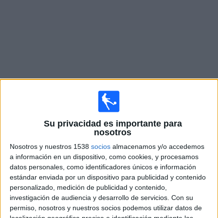
Widget
Partidos en vivo de
Atlético Nacional
Mañana domingo, 09-08-2026
Su privacidad es importante para
nosotros
21:15
Liga Colombiana
Nosotros y nuestros 1538
socios
almacenamos y/o accedemos
América de Cali
a información en un dispositivo, como cookies, y procesamos
datos personales, como identificadores únicos e información
Atlético Nacional
estándar enviada por un dispositivo para publicidad y contenido
RCN Nuestra Tele
personalizado, medición de publicidad y contenido,
investigación de audiencia y desarrollo de servicios.
Con su
Miércoles, 09-09-2026
permiso, nosotros y nuestros socios podemos utilizar datos de
localización geográfica precisa e identificación mediante las