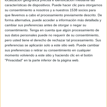
21:00
Liga Colombiana
características de dispositivos. Puede hacer clic para otorgarnos
su consentimiento a nosotros y a nuestros 1538 socios para
Boyacá Chicó
que llevemos a cabo el procesamiento previamente descrito. De
Atlético Nacional
forma alternativa, puede acceder a información más detallada y
cambiar sus preferencias antes de otorgar o negar su
RCN Nuestra Tele
consentimiento.
Tenga en cuenta que algún procesamiento de
sus datos personales puede no requerir de su consentimiento,
pero usted tiene el derecho de rechazar tal procesamiento. Sus
DATOS ESTADÍSTICOS DEL EQUIPO ATLÉTICO NACIONAL
preferencias se aplicarán solo a este sitio web. Puede cambiar
EN TELEVISIÓN EN CHILE
sus preferencias o retirar su consentimiento en cualquier
momento volviendo a este sitio y haciendo clic en el botón
A fecha de hoy
08-08-2026
y desde que esta web recoge los datos
"Privacidad" en la parte inferior de la página web.
estadísticos de cuándo y dónde se transmiten los partidos de
Fútbol
del
equipo
Atlético Nacional
en
Chile
, que fue el
17-08-2014
, podemos dar
los siguientes datos:
323
PARTIDOS TELEVISADOS
31 partidos en abierto
9,6%