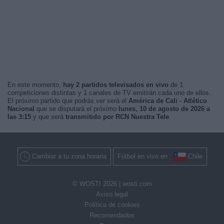
En este momento,
hay 2 partidos televisados en vivo
de 1
competiciones distintas y 1 canales de TV emitirán cada uno de ellos.
El próximo partido que podrás ver será el
América de Cali - Atlético
Nacional
que se disputará el próximo
lunes, 10 de agosto de 2026 a
las 3:15
y que será
transmitido por RCN Nuestra Tele
.
Cambiar a tu zona horaria
Fútbol en vivo en
Chile
© WOSTI 2026 |
wosti.com
Aviso legal
Política de cookies
Recomendados