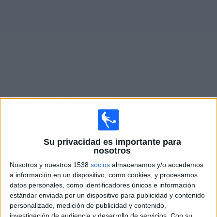
Widget
Partidos en vivo de
Corinthians
Mañana domingo, 09-08-2026
17:30
Serie A Brasil
Su privacidad es importante para
nosotros
RB Bragantino
Nosotros y nuestros 1538
socios
almacenamos y/o accedemos
Corinthians
a información en un dispositivo, como cookies, y procesamos
Fanatiz (Míralo en vivo)
datos personales, como identificadores únicos e información
estándar enviada por un dispositivo para publicidad y contenido
personalizado, medición de publicidad y contenido,
Jueves, 13-08-2026
investigación de audiencia y desarrollo de servicios.
Con su