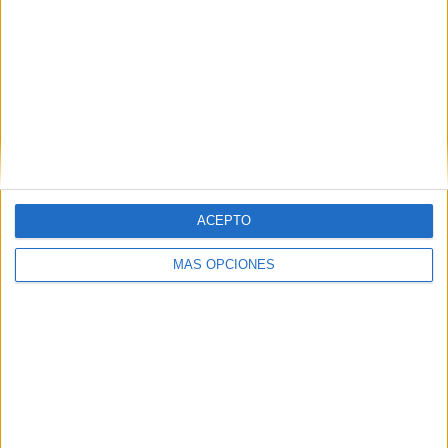
COMPETICIONES
VS Palmeiras
RIVALES
RANKING POR EQUIPOS
Palmeiras
30 (6,49%)
São Paulo
27 (5,84%)
CR Flamengo
26 (5,63%)
Fluminense
23 (4,98%)
Santos
23 (4,98%)
Ver ranking completo
ACEPTO
RANKING POR COMPETICIONES
MÁS OPCIONES
Serie A Brasil
284 (61,47%)
Campeonato Paulista
73 (15,8%)
Copa Sudamericana
41 (8,87%)
Copa do Brasil
34 (7,36%)
Copa Libertadores
27 (5,84%)
Ver ranking completo