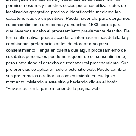
20:30
Copa Libertadores
permiso, nosotros y nuestros socios podemos utilizar datos de
1/8 de final
localización geográfica precisa e identificación mediante las
características de dispositivos. Puede hacer clic para otorgarnos
Rosario Central
su consentimiento a nosotros y a nuestros 1538 socios para
que llevemos a cabo el procesamiento previamente descrito. De
Corinthians
forma alternativa, puede acceder a información más detallada y
Disney+ Premium
ESPN 5
cambiar sus preferencias antes de otorgar o negar su
consentimiento.
Tenga en cuenta que algún procesamiento de
sus datos personales puede no requerir de su consentimiento,
Jueves, 20-08-2026
pero usted tiene el derecho de rechazar tal procesamiento. Sus
20:30
Copa Libertadores
preferencias se aplicarán solo a este sitio web. Puede cambiar
sus preferencias o retirar su consentimiento en cualquier
Corinthians
momento volviendo a este sitio y haciendo clic en el botón
Rosario Central
"Privacidad" en la parte inferior de la página web.
Disney+ Premium
Más días
DATOS ESTADÍSTICOS DEL EQUIPO CORINTHIANS EN