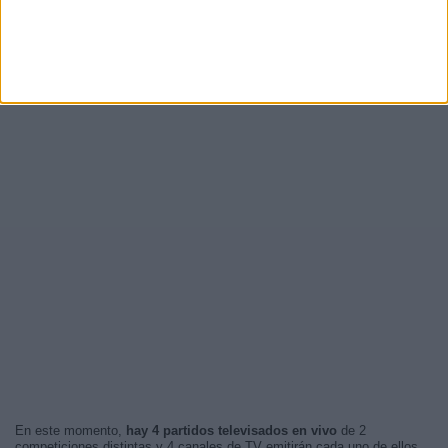
En este momento,
hay 4 partidos televisados en vivo
de 2
competiciones distintas y 4 canales de TV emitirán cada uno de ellos.