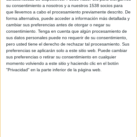
EN CHILE
su consentimiento a nosotros y a nuestros 1538 socios para
que llevemos a cabo el procesamiento previamente descrito. De
A fecha de hoy
08-08-2026
y desde que esta web recoge los datos
forma alternativa, puede acceder a información más detallada y
estadísticos de cuándo y dónde se transmiten los partidos de
Fútbol
del
cambiar sus preferencias antes de otorgar o negar su
equipo
Bahía
en
Chile
, que fue el
16-10-2014
, podemos dar los
consentimiento.
Tenga en cuenta que algún procesamiento de
siguientes datos:
sus datos personales puede no requerir de su consentimiento,
pero usted tiene el derecho de rechazar tal procesamiento. Sus
286
preferencias se aplicarán solo a este sitio web. Puede cambiar
sus preferencias o retirar su consentimiento en cualquier
momento volviendo a este sitio y haciendo clic en el botón
PARTIDOS TELEVISADOS
"Privacidad" en la parte inferior de la página web.
36 partidos en abierto
12,59%
250 partidos de pago
87,41%
ÚLTIMO PARTIDO EN ABIERTO
CR Flamengo - Bahía
19-04-2026 Serie A Brasil por Flamengo TV YouTube
RANKING POR CANALES