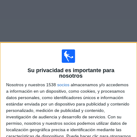
Widget
Partidos en vivo de
Bahía
Su privacidad es importante para
nosotros
Mañana domingo, 09-08-2026
Nosotros y nuestros 1538
socios
almacenamos y/o accedemos
15:00
Serie A Brasil
a información en un dispositivo, como cookies, y procesamos
datos personales, como identificadores únicos e información
Bahía
estándar enviada por un dispositivo para publicidad y contenido
Vasco da Gama
personalizado, medición de publicidad y contenido,
Fanatiz (Míralo en vivo)
Globo Internacional
investigación de audiencia y desarrollo de servicios.
Con su
permiso, nosotros y nuestros socios podemos utilizar datos de
localización geográfica precisa e identificación mediante las
DATOS ESTADÍSTICOS DEL EQUIPO BAHÍA EN TELEVISIÓN
características de dispositivos. Puede hacer clic para otorgarnos