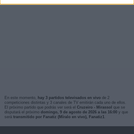
En este momento,
hay 3 partidos televisados en vivo
de 2
competiciones distintas y 3 canales de TV emitirán cada uno de ellos.
El próximo partido que podrás ver será el
Cruzeiro - Mirassol
que se
disputará el próximo
domingo, 9 de agosto de 2026 a las 16:00
y que
será
transmitido por Fanatiz (Míralo en vivo), Fanatiz1
.