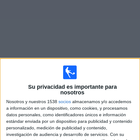
Widget
Partidos en vivo de
Mirassol
Domingo, 09-08-2026
Su privacidad es importante para
10:00
Serie A Brasil
nosotros
Cruzeiro
Nosotros y nuestros 1538
socios
almacenamos y/o accedemos
a información en un dispositivo, como cookies, y procesamos
Mirassol
datos personales, como identificadores únicos e información
Fanatiz (Míralo en vivo)
Fanatiz1
estándar enviada por un dispositivo para publicidad y contenido
personalizado, medición de publicidad y contenido,
Jueves, 13-08-2026
investigación de audiencia y desarrollo de servicios.
Con su