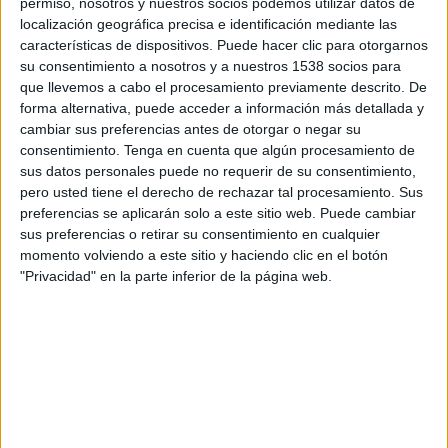
permiso, nosotros y nuestros socios podemos utilizar datos de
18:00
Copa Libertadores
localización geográfica precisa e identificación mediante las
características de dispositivos. Puede hacer clic para otorgarnos
Mirassol
su consentimiento a nosotros y a nuestros 1538 socios para
LDU Quito
que llevemos a cabo el procesamiento previamente descrito. De
Disney+ Premium
forma alternativa, puede acceder a información más detallada y
cambiar sus preferencias antes de otorgar o negar su
consentimiento.
Tenga en cuenta que algún procesamiento de
Jueves, 20-08-2026
sus datos personales puede no requerir de su consentimiento,
18:00
Copa Libertadores
pero usted tiene el derecho de rechazar tal procesamiento. Sus
preferencias se aplicarán solo a este sitio web. Puede cambiar
LDU Quito
sus preferencias o retirar su consentimiento en cualquier
momento volviendo a este sitio y haciendo clic en el botón
Mirassol
"Privacidad" en la parte inferior de la página web.
Disney+ Premium
DATOS ESTADÍSTICOS DEL EQUIPO MIRASSOL EN
TELEVISIÓN EN CHILE
A fecha de hoy
06-08-2026
y desde que esta web recoge los datos
estadísticos de cuándo y dónde se transmiten los partidos de
Fútbol
del