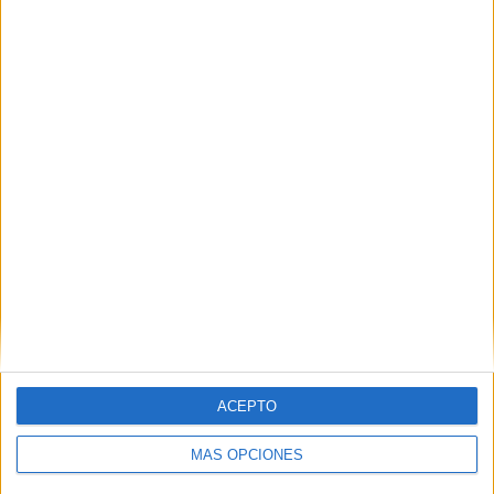
76 partidos de visitante
48,72%
TOTAL
MÁXIMO
TOTAL
3
13
45
COMPETICIONES
VS FC Zurich
RIVALES
RANKING POR EQUIPOS
FC Zurich
13 (8,33%)
FC Basel
12 (7,69%)
St. Gallen
11 (7,05%)
Grasshopper
11 (7,05%)
Lugano
11 (7,05%)
Ver ranking completo
ACEPTO
RANKING POR COMPETICIONES
MÁS OPCIONES
Superliga Suiza
103 (66,03%)