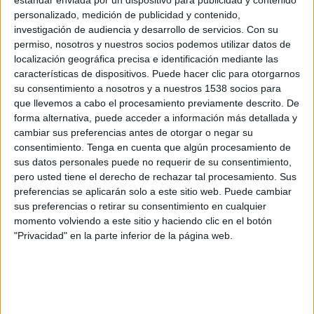
Stuttgart
personalizado, medición de publicidad y contenido,
Young Boys
investigación de audiencia y desarrollo de servicios.
Con su
Disney+ Premium
permiso, nosotros y nuestros socios podemos utilizar datos de
localización geográfica precisa e identificación mediante las
características de dispositivos. Puede hacer clic para otorgarnos
Jueves, 22-01-2026
su consentimiento a nosotros y a nuestros 1538 socios para
12:45
Europa League
que llevemos a cabo el procesamiento previamente descrito. De
Fase Liga
forma alternativa, puede acceder a información más detallada y
cambiar sus preferencias antes de otorgar o negar su
Young Boys
consentimiento.
Tenga en cuenta que algún procesamiento de
O. Lyonnais
sus datos personales puede no requerir de su consentimiento,
Disney+ Premium
ESPN 2
pero usted tiene el derecho de rechazar tal procesamiento. Sus
preferencias se aplicarán solo a este sitio web. Puede cambiar
sus preferencias o retirar su consentimiento en cualquier
Jueves, 11-12-2025
momento volviendo a este sitio y haciendo clic en el botón
12:45
Europa League
"Privacidad" en la parte inferior de la página web.
Fase Liga
Young Boys
Lille
Disney+ Premium
ESPN 4