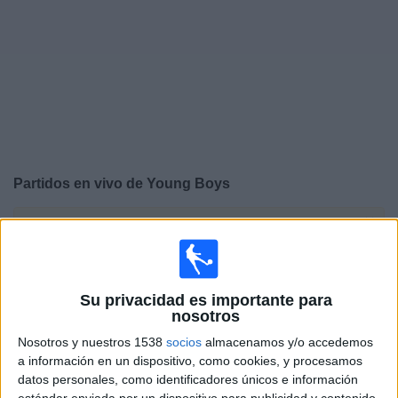
Widget
Partidos en vivo de
Young Boys
×
Young Boys: Actualmente no hay ningún partido en vivo
por TV. Puedes consultar el historial de partidos
emitidos anteriormente.
Su privacidad es importante para
nosotros
Jueves, 29-01-2026
Nosotros y nuestros 1538
socios
almacenamos y/o accedemos
15:00
Europa League
a información en un dispositivo, como cookies, y procesamos
Fase Liga
datos personales, como identificadores únicos e información
estándar enviada por un dispositivo para publicidad y contenido