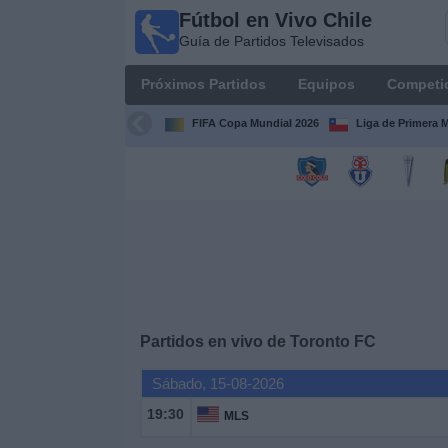
Fútbol en Vivo Chile
Fútbol
Guía de Partidos Televisados
en Vivo
Chile
Próximos Partidos
Equipos
Competi
Guía de
Partidos
FIFA Copa Mundial 2026
Liga de Primera 
Televisados
Próximos
Partidos
Equipos
Competiciones
Partidos en vivo de
Toronto FC
Canales
Sábado, 15-08-2026
TV
19:30
MLS
Noticias