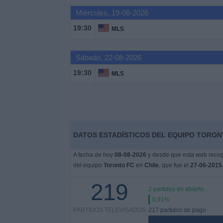
Miércoles, 19-08-2026
Widget
19:30
MLS
Sábado, 22-08-2026
19:30
MLS
DATOS ESTADÍSTICOS DEL EQUIPO TORONT
A fecha de hoy
08-08-2026
y desde que esta web recoge
del equipo
Toronto FC
en
Chile
, que fue el
27-06-2015
219
2 partidos en abierto
0,91%
PARTIDOS TELEVISADOS
217 partidos de pago