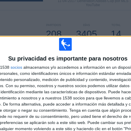
11-04-2017 Generation Adidas Cup por MLS
YouTube
PARTIDOS
DÍAS
TOTAL
208
3405
14
CONSECUTIVOS
SIN PARTIDO
CANALES TV
DE PAGO
GRATUÍTO
Su privacidad es importante para nosotros
s 1538
socios
almacenamos y/o accedemos a información en un disposit
sonales, como identificadores únicos e información estándar enviada 
ntenido personalizado, medición de publicidad y contenido, investigaci
TOTAL
MÁXIMO
TOTAL
os.
Con su permiso, nosotros y nuestros socios podemos utilizar datos 
4
18
34
identificación mediante las características de dispositivos. Puede hacer
ntimiento a nosotros y a nuestros 1538 socios para que llevemos a ca
COMPETICIONES
VS New York
RIVALES
City
. De forma alternativa, puede acceder a información más detallada y 
e otorgar o negar su consentimiento.
Tenga en cuenta que algún proc
RANKING POR COMPETICIONES
de no requerir de su consentimiento, pero usted tiene el derecho de r
referencias se aplicarán solo a este sitio web. Puede cambiar sus pref
MLS
208 (94,98%)
alquier momento volviendo a este sitio y haciendo clic en el botón "Pri