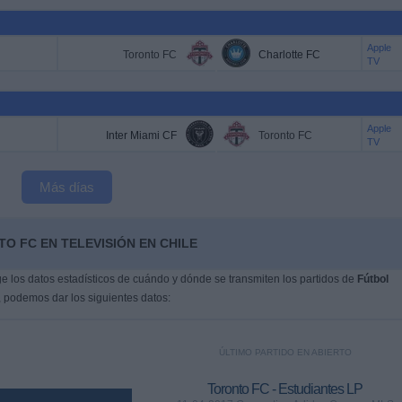
Apple
Toronto FC
Charlotte FC
TV
Apple
Inter Miami CF
Toronto FC
TV
Más días
O FC EN TELEVISIÓN EN CHILE
 los datos estadísticos de cuándo y dónde se transmiten los partidos de
Fútbol
, podemos dar los siguientes datos:
ÚLTIMO PARTIDO EN ABIERTO
Toronto FC - Estudiantes LP