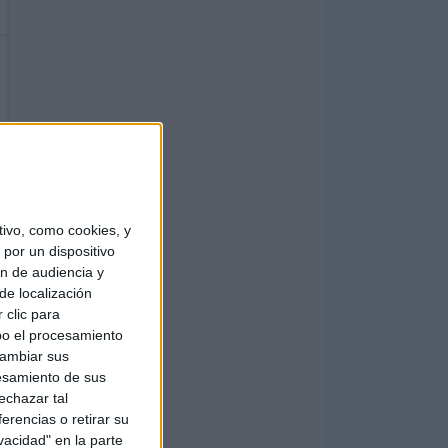
ivo, como cookies, y
por un dispositivo
ón de audiencia y
de localización
 clic para
bo el procesamiento
cambiar sus
esamiento de sus
echazar tal
erencias o retirar su
vacidad" en la parte