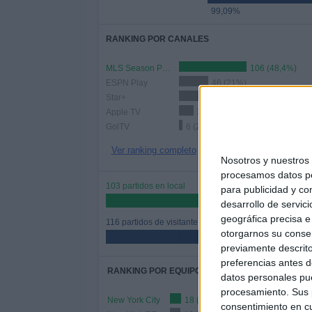
99,09%
RANKING POR CANALES
MLS Season Pass
106 (48,4%)
ESPN Play
46 (21%)
Star+
34 (15,53%)
Apple TV
23 (10,5%)
GolTV
6 (2,74%)
Ver ranking completo
Nosotros y nuestro
procesamos datos per
103 partidos en local
para publicidad y co
47,03%
desarrollo de servici
geográfica precisa e 
116 partidos de visitante
otorgarnos su conse
52,97%
previamente descrito
preferencias antes d
RANKING POR EQUIPOS
datos personales pue
procesamiento. Sus p
New York City
18 (8,22%)
consentimiento en cu