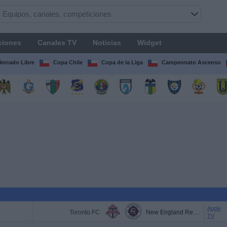
ciones
Canales TV
Noticias
Widget
Mercado Libre
Copa Chile
Copa de la Liga
Campeonato Ascenso
Apple
Toronto FC
New England Revolution
TV