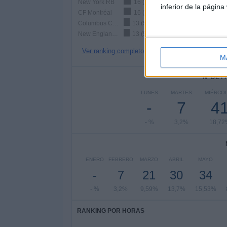
New York RB
16 (7,31%)
inferior de la página
CF Montréal
16 (7,31%)
Columbus Crew
13 (5,94%)
New England Revolution
13 (5,94%)
Ver ranking completo
M
Nº DE 
LUNES
MARTES
MIÉRCO
-
7
4
- %
3,2%
18,72
ENERO
FEBRERO
MARZO
ABRIL
MAYO
-
7
21
30
34
- %
3,2%
9,59%
13,7%
15,53%
RANKING POR HORAS