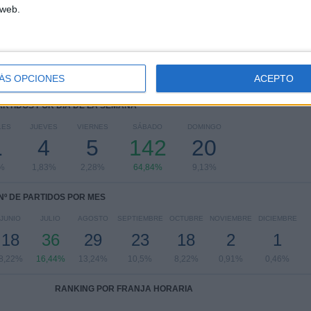
Leagues Cup
5 (2,28%)
 web.
CONCACAF Champions Cup
4 (1,83%)
Generation Adidas Cup
2 (0,91%)
Ver ranking completo
ÁS OPCIONES
ACEPTO
PARTIDOS POR DÍA DE LA SEMANA
LES
JUEVES
VIERNES
SÁBADO
DOMINGO
1
4
5
142
20
%
1,83%
2,28%
64,84%
9,13%
Nº DE PARTIDOS POR MES
JUNIO
JULIO
AGOSTO
SEPTIEMBRE
OCTUBRE
NOVIEMBRE
DICIEMBRE
18
36
29
23
18
2
1
8,22%
16,44%
13,24%
10,5%
8,22%
0,91%
0,46%
RANKING POR FRANJA HORARIA