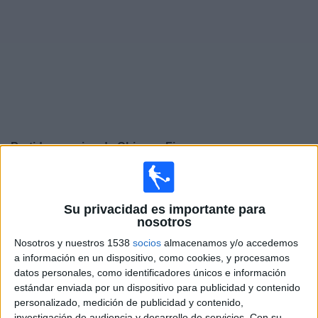
Widget
Partidos en vivo de
Chicago Fire
Partidos de hoy jueves, 06-08-2026
20:30
Leagues Cup
Su privacidad es importante para
nosotros
Chicago Fire
Nosotros y nuestros 1538
socios
almacenamos y/o accedemos
Necaxa
a información en un dispositivo, como cookies, y procesamos
Apple TV
datos personales, como identificadores únicos e información
estándar enviada por un dispositivo para publicidad y contenido
Domingo, 09-08-2026
personalizado, medición de publicidad y contenido,
investigación de audiencia y desarrollo de servicios.
Con su