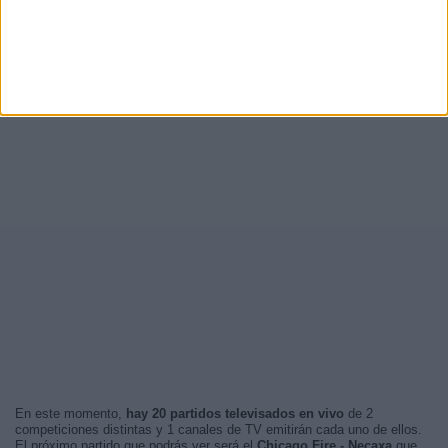
En este momento,
hay 20 partidos televisados en vivo
de 2
competiciones distintas y 1 canales de TV emitirán cada uno de ellos.
El próximo partido que podrás ver será el
Chicago Fire - Necaxa
que