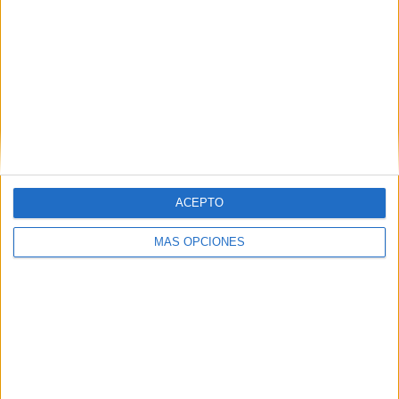
RANKING POR EQUIPOS
Philadelphia Union
16 (7,55%)
Columbus Crew
14 (6,6%)
FC Cincinnati
14 (6,6%)
CF Montréal
13 (6,13%)
Atlanta United
13 (6,13%)
Ver ranking completo
ACEPTO
RANKING POR COMPETICIONES
MÁS OPCIONES
MLS
204 (96,23%)
Leagues Cup
5 (2,36%)
Generation Adidas Cup
1 (0,47%)
US Open Cup
1 (0,47%)
Amistoso
1 (0,47%)
Ver ranking completo