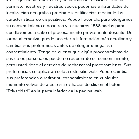
20:00
Leagues Cup
permiso, nosotros y nuestros socios podemos utilizar datos de
localización geográfica precisa e identificación mediante las
Chicago Fire
características de dispositivos. Puede hacer clic para otorgarnos
Santos Laguna
su consentimiento a nosotros y a nuestros 1538 socios para
que llevemos a cabo el procesamiento previamente descrito. De
Apple TV
forma alternativa, puede acceder a información más detallada y
cambiar sus preferencias antes de otorgar o negar su
Jueves, 13-08-2026
consentimiento.
Tenga en cuenta que algún procesamiento de
sus datos personales puede no requerir de su consentimiento,
21:00
Leagues Cup
pero usted tiene el derecho de rechazar tal procesamiento. Sus
Cruz Azul
preferencias se aplicarán solo a este sitio web. Puede cambiar
sus preferencias o retirar su consentimiento en cualquier
Chicago Fire
momento volviendo a este sitio y haciendo clic en el botón
Apple TV
"Privacidad" en la parte inferior de la página web.
Más días
DATOS ESTADÍSTICOS DEL EQUIPO CHICAGO FIRE EN
TELEVISIÓN EN CHILE