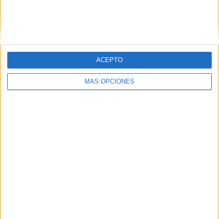
Minnesota Utd. 2
2 (13,33%)
Austin FC II
2 (13,33%)
Houston Dynamo 2
2 (13,33%)
Colorado Rapids 2
1 (6,67%)
Ver ranking completo
ACEPTO
RANKING POR COMPETICIONES
MÁS OPCIONES
MLS Next Pro
15 (100%)
Ver ranking completo
Nº DE PARTIDOS POR DÍA DE LA SEMANA
LUNES
MARTES
MIÉRCOLES
JUEVES
VIERNES
1
1
1
-
4
6,67%
6,67%
6,67%
- %
26,67%
SÁBADO
DOMINGO