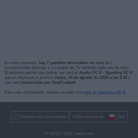
En este momento,
hay 7 partidos televisados en vivo
de 1
competiciones distintas y 1 canales de TV emitirán cada uno de ellos.
El próximo partido que podrás ver será el
Austin FC II - Sporting KC II
que se disputará el próximo
lunes, 10 de agosto de 2026 a las 2:30
y
que será
transmitido por OneFootball
.
Para más información, puedes acceder a la
web de Sporting KC II
.
Cambiar a tu zona horaria
Fútbol en vivo en
Chile
© WOSTI 2026 |
wosti.com