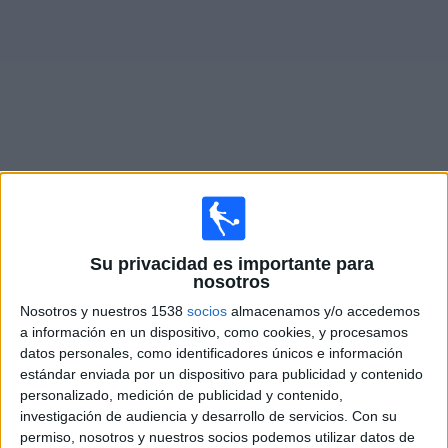
Widget
Partidos en vivo de
Sporting KC II
Partidos de hoy domingo, 09-08-2026
Su privacidad es importante para
nosotros
20:30
MLS Next Pro
Nosotros y nuestros 1538
socios
almacenamos y/o accedemos
Austin FC II
a información en un dispositivo, como cookies, y procesamos
Sporting KC II
datos personales, como identificadores únicos e información
estándar enviada por un dispositivo para publicidad y contenido
OneFootball
personalizado, medición de publicidad y contenido,
investigación de audiencia y desarrollo de servicios.
Con su
Sábado, 15-08-2026
permiso, nosotros y nuestros socios podemos utilizar datos de