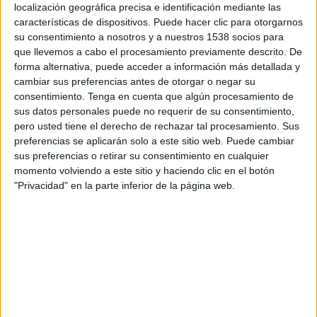
localización geográfica precisa e identificación mediante las
20:00
MLS Next Pro
características de dispositivos. Puede hacer clic para otorgarnos
Sporting KC II
su consentimiento a nosotros y a nuestros 1538 socios para
que llevemos a cabo el procesamiento previamente descrito. De
Colorado Rapids 2
forma alternativa, puede acceder a información más detallada y
OneFootball
cambiar sus preferencias antes de otorgar o negar su
consentimiento.
Tenga en cuenta que algún procesamiento de
Jueves, 20-08-2026
sus datos personales puede no requerir de su consentimiento,
pero usted tiene el derecho de rechazar tal procesamiento. Sus
22:00
MLS Next Pro
preferencias se aplicarán solo a este sitio web. Puede cambiar
sus preferencias o retirar su consentimiento en cualquier
Los Angeles FC 2
momento volviendo a este sitio y haciendo clic en el botón
Sporting KC II
"Privacidad" en la parte inferior de la página web.
OneFootball
Más días
DATOS ESTADÍSTICOS DEL EQUIPO SPORTING KC II EN
TELEVISIÓN EN CHILE