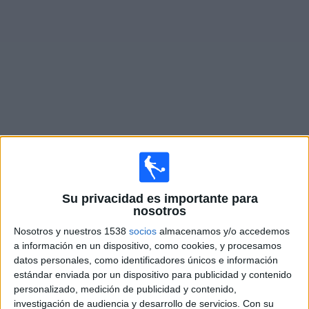
Widget
Partidos en vivo de
Austin FC II
Mañana domingo, 09-08-2026
20:30
MLS Next Pro
Su privacidad es importante para
nosotros
Nosotros y nuestros 1538
socios
almacenamos y/o accedemos
a información en un dispositivo, como cookies, y procesamos
Austin FC II
datos personales, como identificadores únicos e información
Sporting KC II
estándar enviada por un dispositivo para publicidad y contenido
personalizado, medición de publicidad y contenido,
OneFootball
investigación de audiencia y desarrollo de servicios.
Con su