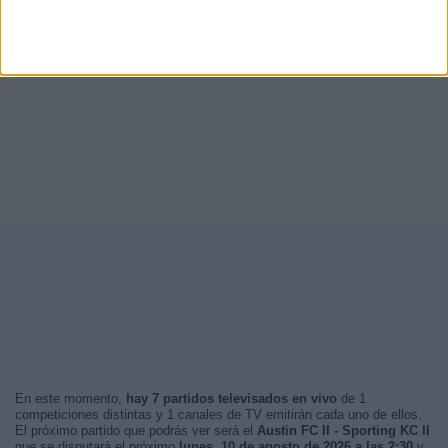
En este momento,
hay 7 partidos televisados en vivo
de 1
competiciones distintas y 1 canales de TV emitirán cada uno de ellos.
El próximo partido que podrás ver será el
Austin FC II - Sporting KC II
que se disputará el próximo
lunes, 10 de agosto de 2026 a las 2:30
y