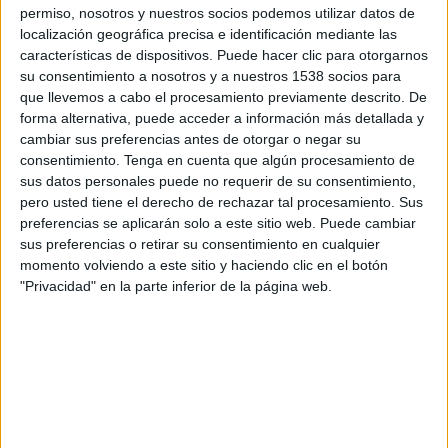
permiso, nosotros y nuestros socios podemos utilizar datos de
Sábado, 15-08-2026
localización geográfica precisa e identificación mediante las
características de dispositivos. Puede hacer clic para otorgarnos
20:30
MLS Next Pro
su consentimiento a nosotros y a nuestros 1538 socios para
que llevemos a cabo el procesamiento previamente descrito. De
forma alternativa, puede acceder a información más detallada y
cambiar sus preferencias antes de otorgar o negar su
Austin FC II
consentimiento.
Tenga en cuenta que algún procesamiento de
Vancouver Whitecaps 2
sus datos personales puede no requerir de su consentimiento,
pero usted tiene el derecho de rechazar tal procesamiento. Sus
OneFootball
preferencias se aplicarán solo a este sitio web. Puede cambiar
sus preferencias o retirar su consentimiento en cualquier
Miércoles, 19-08-2026
momento volviendo a este sitio y haciendo clic en el botón
"Privacidad" en la parte inferior de la página web.
20:45
MLS Next Pro
North Texas SC
Austin FC II
OneFootball