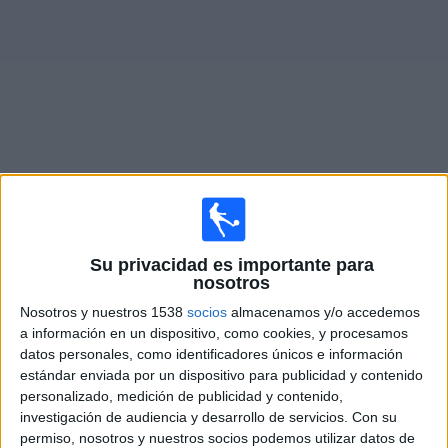
Widget
Partidos en vivo de
Real Monarchs
Partidos de hoy sábado, 08-08-2026
Su privacidad es importante para
19:00
nosotros
MLS Next Pro
Nosotros y nuestros 1538
socios
almacenamos y/o accedemos
Houston Dynamo 2
a información en un dispositivo, como cookies, y procesamos
Real Monarchs
datos personales, como identificadores únicos e información
estándar enviada por un dispositivo para publicidad y contenido
OneFootball
personalizado, medición de publicidad y contenido,
investigación de audiencia y desarrollo de servicios.
Con su
Viernes, 14-08-2026
permiso, nosotros y nuestros socios podemos utilizar datos de