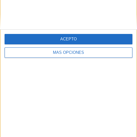
Ventura County
2 (11,76%)
Los Angeles FC 2
2 (11,76%)
Vancouver Whitecaps 2
2 (11,76%)
The Town FC
2 (11,76%)
Ver ranking completo
ACEPTO
RANKING POR COMPETICIONES
MÁS OPCIONES
MLS Next Pro
17 (100%)
Ver ranking completo
Nº DE PARTIDOS POR DÍA DE LA SEMANA
LUNES
MARTES
MIÉRCOLES
JUEVES
VIERNES
-
1
1
-
1
- %
5,88%
5,88%
- %
5,88%
SÁBADO
DOMINGO