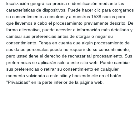
17:30
localización geográfica precisa e identificación mediante las
MLS Next Pro
características de dispositivos. Puede hacer clic para otorgarnos
Real Monarchs
su consentimiento a nosotros y a nuestros 1538 socios para
que llevemos a cabo el procesamiento previamente descrito. De
Minnesota Utd. 2
forma alternativa, puede acceder a información más detallada y
OneFootball
cambiar sus preferencias antes de otorgar o negar su
consentimiento.
Tenga en cuenta que algún procesamiento de
Domingo, 23-08-2026
sus datos personales puede no requerir de su consentimiento,
pero usted tiene el derecho de rechazar tal procesamiento. Sus
20:00
MLS Next Pro
preferencias se aplicarán solo a este sitio web. Puede cambiar
sus preferencias o retirar su consentimiento en cualquier
Colorado Rapids 2
momento volviendo a este sitio y haciendo clic en el botón
Real Monarchs
"Privacidad" en la parte inferior de la página web.
OneFootball
Más días
DATOS ESTADÍSTICOS DEL EQUIPO REAL MONARCHS EN
TELEVISIÓN EN CHILE