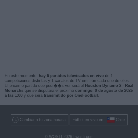
En este momento,
hay 6 partidos televisados en vivo
de 1
competiciones distintas y 1 canales de TV emitirán cada uno de ellos.
El próximo partido que podr��s ver será el
Houston Dynamo 2 - Real
Monarchs
que se disputará el próximo
domingo, 9 de agosto de 2026
a las 1:00
y que será
transmitido por OneFootball
.
Cambiar a tu zona horaria
Fútbol en vivo en
Chile
© WOSTI 2026 |
wosti.com