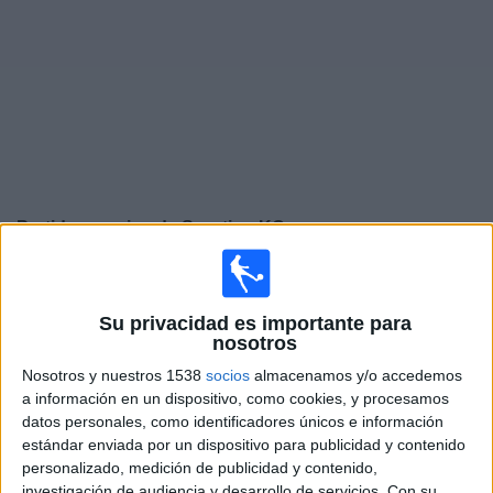
Widget
Partidos en vivo de
Sporting KC
Sábado, 15-08-2026
21:30
MLS
Su privacidad es importante para
nosotros
Colorado Rapids
Nosotros y nuestros 1538
socios
almacenamos y/o accedemos
Sporting KC
a información en un dispositivo, como cookies, y procesamos
Apple TV
datos personales, como identificadores únicos e información
estándar enviada por un dispositivo para publicidad y contenido
personalizado, medición de publicidad y contenido,
Miércoles, 19-08-2026
investigación de audiencia y desarrollo de servicios.
Con su