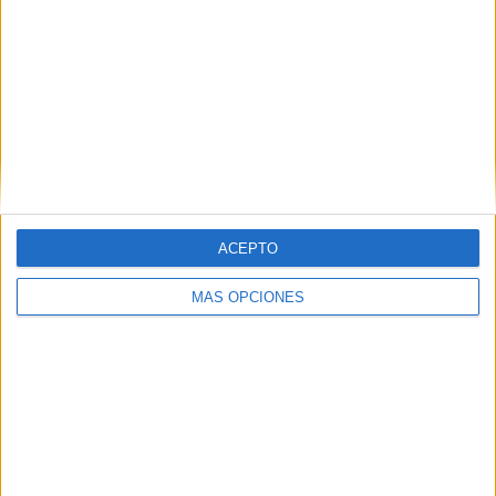
Utd.
RANKING POR EQUIPOS
Minnesota Utd.
18 (8%)
Colorado Rapids
15 (6,67%)
Houston Dynamo
15 (6,67%)
San Jose Earthquakes
14 (6,22%)
Vancouver Whitecaps
13 (5,78%)
Ver ranking completo
ACEPTO
RANKING POR COMPETICIONES
MÁS OPCIONES
MLS
216 (96%)
Leagues Cup
6 (2,67%)
CONCACAF Champions Cup
2 (0,89%)
US Open Cup
1 (0,44%)
Ver ranking completo