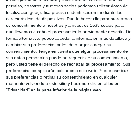
20:00
MLS
permiso, nosotros y nuestros socios podemos utilizar datos de
localización geográfica precisa e identificación mediante las
Sporting KC
características de dispositivos. Puede hacer clic para otorgarnos
St. Louis City SC
su consentimiento a nosotros y a nuestros 1538 socios para
que llevemos a cabo el procesamiento previamente descrito. De
Apple TV
forma alternativa, puede acceder a información más detallada y
cambiar sus preferencias antes de otorgar o negar su
Domingo, 23-08-2026
consentimiento.
Tenga en cuenta que algún procesamiento de
sus datos personales puede no requerir de su consentimiento,
19:00
MLS
pero usted tiene el derecho de rechazar tal procesamiento. Sus
Atlanta United
preferencias se aplicarán solo a este sitio web. Puede cambiar
sus preferencias o retirar su consentimiento en cualquier
Sporting KC
momento volviendo a este sitio y haciendo clic en el botón
Apple TV
"Privacidad" en la parte inferior de la página web.
Más días
DATOS ESTADÍSTICOS DEL EQUIPO SPORTING KC EN
TELEVISIÓN EN CHILE