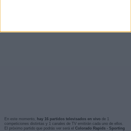
En este momento,
hay 16 partidos televisados en vivo
de 1
competiciones distintas y 1 canales de TV emitirán cada uno de ellos.
El próximo partido que podrás ver será el
Colorado Rapids - Sporting