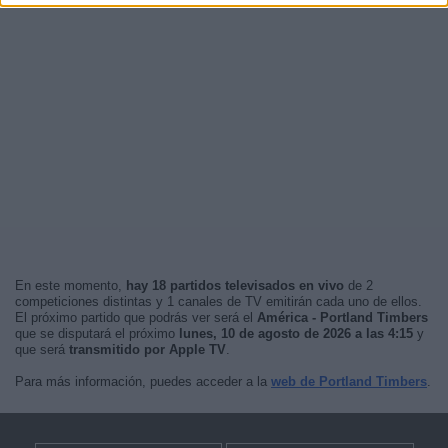
En este momento,
hay 18 partidos televisados en vivo
de 2
competiciones distintas y 1 canales de TV emitirán cada uno de ellos.
El próximo partido que podrás ver será el
América - Portland Timbers
que se disputará el próximo
lunes, 10 de agosto de 2026 a las 4:15
y
que será
transmitido por Apple TV
.
Para más información, puedes acceder a la
web de Portland Timbers
.