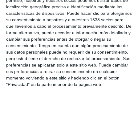
permiso, nosotros y nuestros socios podemos utilizar datos de
22:30
Leagues Cup
localización geográfica precisa e identificación mediante las
características de dispositivos. Puede hacer clic para otorgarnos
Portland Timbers
su consentimiento a nosotros y a nuestros 1538 socios para
Tijuana
que llevemos a cabo el procesamiento previamente descrito. De
forma alternativa, puede acceder a información más detallada y
Apple TV
cambiar sus preferencias antes de otorgar o negar su
consentimiento.
Tenga en cuenta que algún procesamiento de
Domingo, 16-08-2026
sus datos personales puede no requerir de su consentimiento,
18:00
MLS
pero usted tiene el derecho de rechazar tal procesamiento. Sus
preferencias se aplicarán solo a este sitio web. Puede cambiar
Chicago Fire
sus preferencias o retirar su consentimiento en cualquier
momento volviendo a este sitio y haciendo clic en el botón
Portland Timbers
"Privacidad" en la parte inferior de la página web.
Apple TV
Más días
DATOS ESTADÍSTICOS DEL EQUIPO PORTLAND TIMBERS
EN TELEVISIÓN EN CHILE