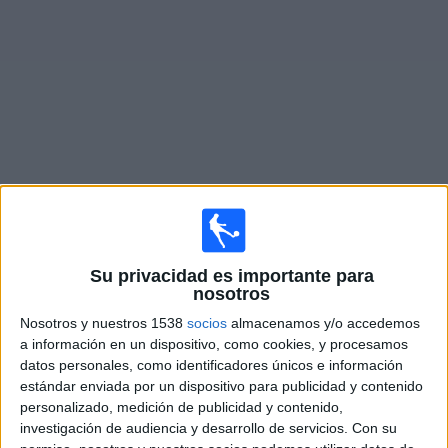
Widget
Partidos en vivo de
Portland Timbers
Mañana domingo, 09-08-2026
Su privacidad es importante para
22:15
Leagues Cup
nosotros
América
Nosotros y nuestros 1538
socios
almacenamos y/o accedemos
a información en un dispositivo, como cookies, y procesamos
Portland Timbers
datos personales, como identificadores únicos e información
Apple TV
estándar enviada por un dispositivo para publicidad y contenido
personalizado, medición de publicidad y contenido,
Jueves, 13-08-2026
investigación de audiencia y desarrollo de servicios.
Con su