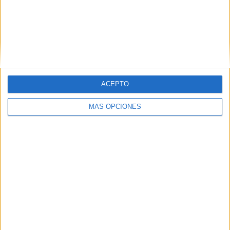
Vancouver Whitecaps
18 (7,69%)
LA Galaxy
16 (6,84%)
San Jose Earthquakes
16 (6,84%)
Real Salt Lake
15 (6,41%)
Ver ranking completo
RANKING POR COMPETICIONES
ACEPTO
MLS
220 (94,02%)
MÁS OPCIONES
Leagues Cup
10 (4,27%)
CONCACAF Champions Cup
4 (1,71%)
Ver ranking completo
Nº DE PARTIDOS POR DÍA DE LA SEMANA
LUNES
MARTES
MIÉRCOLES
JUEVES
VIERNES
2
4
38
7
7
0,85%
1,71%
16,24%
2,99%
2,99%