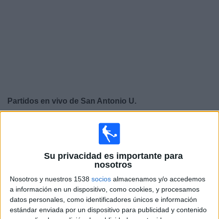
Widget
Partidos en vivo de
San Antonio U.
×
San Antonio U.: Actualmente no hay ningún partido en
vivo por TV. Puedes consultar el historial de partidos
emitidos anteriormente.
Su privacidad es importante para
nosotros
Domingo, 30-11-2025
Nosotros y nuestros 1538
socios
almacenamos y/o accedemos
a información en un dispositivo, como cookies, y procesamos
16:00
Segunda Pullman Bus
datos personales, como identificadores únicos e información
estándar enviada por un dispositivo para publicidad y contenido
San Antonio U.