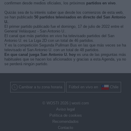
confirmen desde medios oficiales, los próximos
partidos en vivo
.
Quizás sea de tu interés saber que desde los comienzos de esta web,
se han publicado
50 partidos televisados en directo del San Antonio
U.
.
El primer partido publicado fue el domingo, 17 de julio de 2022 entre el
General Velásquez - San Antonio U..
El canal que más partidos en vivo ha televisado partidos del San
Antonio U. es La Liga 2D con un total de 46 partidos.
Y es la competición Segunda Pullman Bus en las que más veces se ha
televisado el San Antonio U. con un total de 48 partidos.
En que canal juega San Antonio U. hoy
es una de las preguntas más
habituales que se hacen los aficionados y gracias a esta Agenda, ya no
se perderá ningún partido.
Cambiar a tu zona horaria
Fútbol en vivo en
Chile
© WOSTI 2026 |
wosti.com
Aviso legal
Política de cookies
Recomendados
Contacto