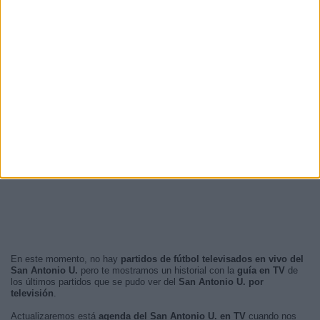
En este momento, no hay
partidos de fútbol televisados en vivo del
San Antonio U.
pero te mostramos un historial con la
guía en TV
de
los últimos partidos que se pudo ver del
San Antonio U. por
televisión
.
Actualizaremos está
agenda del San Antonio U. en TV
cuando nos