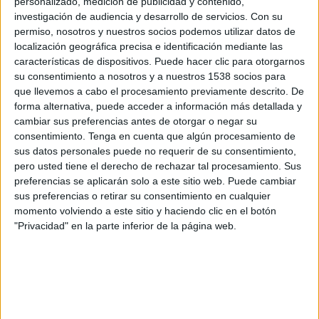
personalizado, medición de publicidad y contenido,
General Velásquez
investigación de audiencia y desarrollo de servicios.
Con su
La Liga 2D
permiso, nosotros y nuestros socios podemos utilizar datos de
localización geográfica precisa e identificación mediante las
Lunes, 10-11-2025
características de dispositivos. Puede hacer clic para otorgarnos
su consentimiento a nosotros y a nuestros 1538 socios para
10:30
Segunda Pullman Bus
que llevemos a cabo el procesamiento previamente descrito. De
forma alternativa, puede acceder a información más detallada y
San Antonio U.
cambiar sus preferencias antes de otorgar o negar su
Concón National
consentimiento.
Tenga en cuenta que algún procesamiento de
La Liga 2D
sus datos personales puede no requerir de su consentimiento,
pero usted tiene el derecho de rechazar tal procesamiento. Sus
preferencias se aplicarán solo a este sitio web. Puede cambiar
Domingo, 26-10-2025
sus preferencias o retirar su consentimiento en cualquier
10:30
Segunda Pullman Bus
momento volviendo a este sitio y haciendo clic en el botón
"Privacidad" en la parte inferior de la página web.
Deportes Melipilla
San Antonio U.
La Liga 2D
Más días