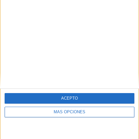
Puerto Montt
RANKING POR EQUIPOS
Deportes Puerto Montt
5 (9,8%)
General Velásquez
4 (7,84%)
Provincial Ovalle
4 (7,84%)
San Antonio U.
4 (7,84%)
Deportes Rengo
4 (7,84%)
Ver ranking completo
RANKING POR COMPETICIONES
Segunda Pullman Bus
47 (92,16%)
Copa Chile
3 (5,88%)
ACEPTO
Amistoso Sub-17
1 (1,96%)
MÁS OPCIONES
Ver ranking completo
Nº DE PARTIDOS POR DÍA DE LA SEMANA