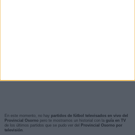
En este momento, no hay
partidos de fútbol televisados en vivo del
Provincial Osorno
pero te mostramos un historial con la
guía en TV
de los últimos partidos que se pudo ver del
Provincial Osorno por
televisión
.