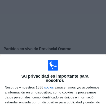
Widget
Partidos en vivo de
Provincial Osorno
×
Provincial Osorno: Actualmente no hay ningún partido
en vivo por TV. Puedes consultar el historial de partidos
emitidos anteriormente.
Su privacidad es importante para
nosotros
Sábado, 29-11-2025
Nosotros y nuestros 1538
socios
almacenamos y/o accedemos
a información en un dispositivo, como cookies, y procesamos
16:00
Segunda Pullman Bus
datos personales, como identificadores únicos e información
Brujas de Salamanca
estándar enviada por un dispositivo para publicidad y contenido