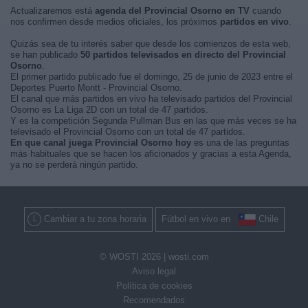
Actualizaremos está
agenda del Provincial Osorno en TV
cuando
nos confirmen desde medios oficiales, los próximos
partidos en vivo
.
Quizás sea de tu interés saber que desde los comienzos de esta web,
se han publicado
50 partidos televisados en directo del Provincial
Osorno
.
El primer partido publicado fue el domingo, 25 de junio de 2023 entre el
Deportes Puerto Montt - Provincial Osorno.
El canal que más partidos en vivo ha televisado partidos del Provincial
Osorno es La Liga 2D con un total de 47 partidos.
Y es la competición Segunda Pullman Bus en las que más veces se ha
televisado el Provincial Osorno con un total de 47 partidos.
En que canal juega Provincial Osorno hoy
es una de las preguntas
más habituales que se hacen los aficionados y gracias a esta Agenda,
ya no se perderá ningún partido.
Cambiar a tu zona horaria
Fútbol en vivo en
Chile
© WOSTI 2026 |
wosti.com
Aviso legal
Política de cookies
Recomendados