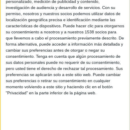
personalizado, medición de publicidad y contenido,
Provincial Osorno
investigación de audiencia y desarrollo de servicios.
Con su
La Liga 2D
permiso, nosotros y nuestros socios podemos utilizar datos de
localización geográfica precisa e identificación mediante las
Sábado, 22-11-2025
características de dispositivos. Puede hacer clic para otorgarnos
su consentimiento a nosotros y a nuestros 1538 socios para
16:00
Segunda Pullman Bus
que llevemos a cabo el procesamiento previamente descrito. De
forma alternativa, puede acceder a información más detallada y
Provincial Osorno
cambiar sus preferencias antes de otorgar o negar su
Santiago City
consentimiento.
Tenga en cuenta que algún procesamiento de
La Liga 2D
sus datos personales puede no requerir de su consentimiento,
pero usted tiene el derecho de rechazar tal procesamiento. Sus
preferencias se aplicarán solo a este sitio web. Puede cambiar
Sábado, 08-11-2025
sus preferencias o retirar su consentimiento en cualquier
16:00
Segunda Pullman Bus
momento volviendo a este sitio y haciendo clic en el botón
"Privacidad" en la parte inferior de la página web.
Deportes Puerto Montt
Provincial Osorno
La Liga 2D
Más días