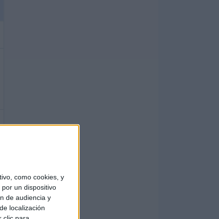
ivo, como cookies, y
por un dispositivo
ón de audiencia y
de localización
 clic para