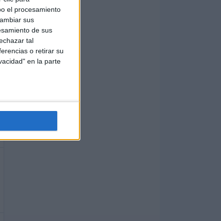
bo el procesamiento
cambiar sus
esamiento de sus
echazar tal
erencias o retirar su
vacidad" en la parte