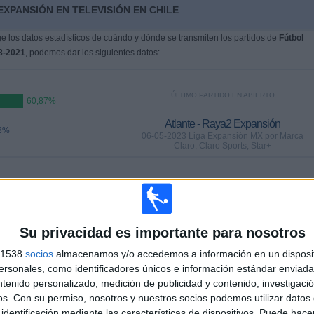
EXPANSIÓN EN TELEVISIÓN EN CHILE
 los datos estadísticos de cuándo y dónde se transmiten los partidos de
Fútbol
8-2021
, podemos dar los siguientes datos:
ÚLTIMO PARTIDO EN ABIERTO
60,87%
Atlante - Raya2 Expansión
3%
06-05-2023 Liga Expansión MX por Marca
Claro, Claro Sports, Star+
PARTIDOS
DÍAS
TOTAL
)
0
1188
4
)
Su privacidad es importante para nosotros
CONSECUTIVOS
SIN PARTIDO
CANALES TV
DE PAGO
GRATUÍTO
s 1538
socios
almacenamos y/o accedemos a información en un disposit
sonales, como identificadores únicos e información estándar enviada 
ntenido personalizado, medición de publicidad y contenido, investigaci
os.
Con su permiso, nosotros y nuestros socios podemos utilizar datos 
identificación mediante las características de dispositivos. Puede hacer
TOTAL
MÁXIMO
TOTAL