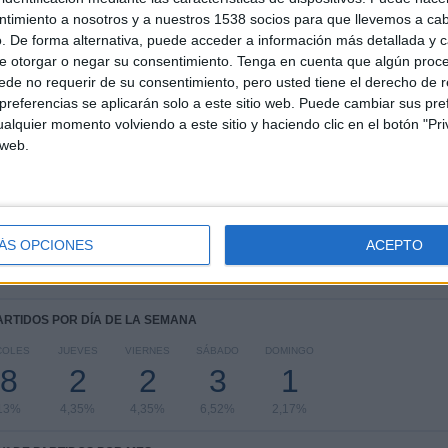
1
4
18
ntimiento a nosotros y a nuestros 1538 socios para que llevemos a ca
. De forma alternativa, puede acceder a información más detallada y 
COMPETICIONES
VS Tepatitlán
RIVALES
e otorgar o negar su consentimiento.
Tenga en cuenta que algún proc
FC
de no requerir de su consentimiento, pero usted tiene el derecho de r
referencias se aplicarán solo a este sitio web. Puede cambiar sus pref
RANKING POR COMPETICIONES
alquier momento volviendo a este sitio y haciendo clic en el botón "Pri
 web.
Liga Expansión MX
46 (100%)
Ver ranking completo
ÁS OPCIONES
ACEPTO
PARTIDOS POR DÍA DE LA SEMANA
COLES
JUEVES
VIERNES
SÁBADO
DOMINGO
8
2
2
3
1
13%
4,35%
4,35%
6,52%
2,17%