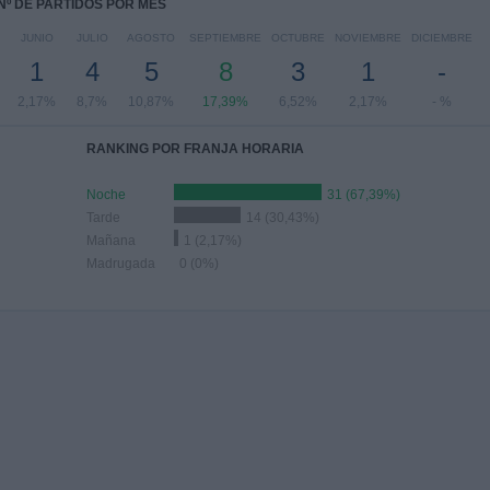
Nº DE PARTIDOS POR MES
JUNIO
JULIO
AGOSTO
SEPTIEMBRE
OCTUBRE
NOVIEMBRE
DICIEMBRE
1
4
5
8
3
1
-
2,17%
8,7%
10,87%
17,39%
6,52%
2,17%
- %
RANKING POR FRANJA HORARIA
Noche
31 (67,39%)
Tarde
14 (30,43%)
Mañana
1 (2,17%)
Madrugada
0 (0%)