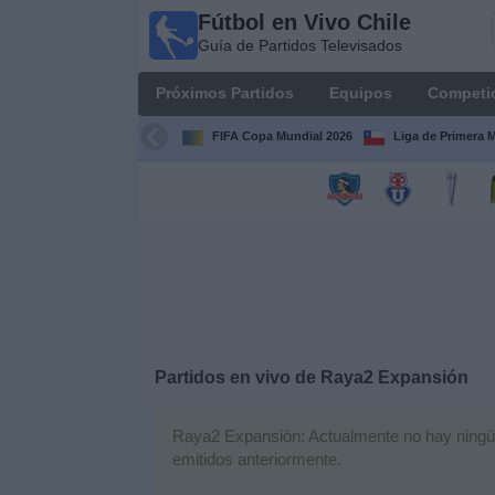
Fútbol en Vivo Chile
Fútbol
Guía de Partidos Televisados
en Vivo
Chile
Próximos Partidos
Equipos
Competi
Guía de
Partidos
FIFA Copa Mundial 2026
Liga de Primera 
Televisados
Próximos
Partidos
Equipos
Competiciones
Partidos en vivo de
Raya2 Expansión
Canales
TV
Raya2 Expansión: Actualmente no hay ningún p
emitidos anteriormente.
Noticias