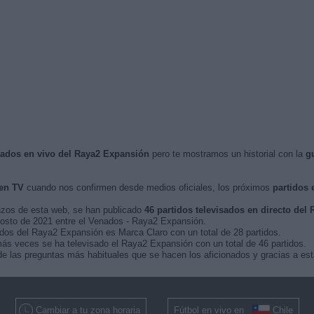
isados en vivo del Raya2 Expansión
pero te mostramos un historial con la
g
en TV
cuando nos confirmen desde medios oficiales, los próximos
partidos 
nzos de esta web, se han publicado
46 partidos televisados en directo del
agosto de 2021 entre el Venados - Raya2 Expansión.
idos del Raya2 Expansión es Marca Claro con un total de 28 partidos.
ás veces se ha televisado el Raya2 Expansión con un total de 46 partidos.
e las preguntas más habituales que se hacen los aficionados y gracias a est
Cambiar a tu zona horaria
Fútbol en vivo en
Chile