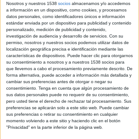
Nosotros y nuestros 1538
socios
almacenamos y/o accedemos
Mineros Zacatecas
a información en un dispositivo, como cookies, y procesamos
datos personales, como identificadores únicos e información
Disney+ Premium
estándar enviada por un dispositivo para publicidad y contenido
personalizado, medición de publicidad y contenido,
Sábado, 08-08-2026
investigación de audiencia y desarrollo de servicios.
Con su
permiso, nosotros y nuestros socios podemos utilizar datos de
19:00
Liga Expansión MX
localización geográfica precisa e identificación mediante las
Venados
características de dispositivos. Puede hacer clic para otorgarnos
su consentimiento a nosotros y a nuestros 1538 socios para
CD Tapatío
que llevemos a cabo el procesamiento previamente descrito. De
forma alternativa, puede acceder a información más detallada y
Disney+ Premium
cambiar sus preferencias antes de otorgar o negar su
consentimiento.
Tenga en cuenta que algún procesamiento de
sus datos personales puede no requerir de su consentimiento,
DATOS ESTADÍSTICOS DE LIGA EXPANSIÓN MX EN
pero usted tiene el derecho de rechazar tal procesamiento. Sus
TELEVISIÓN EN CHILE
preferencias se aplicarán solo a este sitio web. Puede cambiar
sus preferencias o retirar su consentimiento en cualquier
A fecha de hoy
06-08-2026
y desde que esta web recoge los datos
momento volviendo a este sitio y haciendo clic en el botón
estadísticos de cuándo y dónde se televisan los partidos de
Fútbol
de la
"Privacidad" en la parte inferior de la página web.
competición
Liga Expansión MX
en
Chile
, que fue el
23-08-2014
,
podemos dar los siguientes datos: