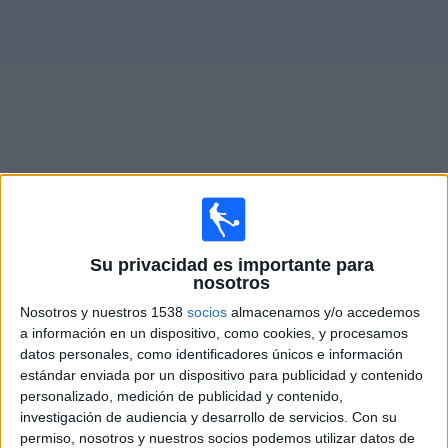
Widget
Partidos en vivo de
Huntsville City FC
Sábado, 08-08-2026
Su privacidad es importante para
19:30
nosotros
MLS Next Pro
Nosotros y nuestros 1538
socios
almacenamos y/o accedemos
Carolina Core FC
a información en un dispositivo, como cookies, y procesamos
Huntsville City FC
datos personales, como identificadores únicos e información
estándar enviada por un dispositivo para publicidad y contenido
OneFootball
personalizado, medición de publicidad y contenido,
investigación de audiencia y desarrollo de servicios.
Con su
Miércoles, 12-08-2026
permiso, nosotros y nuestros socios podemos utilizar datos de