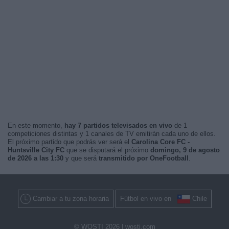
En este momento,
hay 7 partidos televisados en vivo
de 1
competiciones distintas y 1 canales de TV emitirán cada uno de ellos.
El próximo partido que podrás ver será el
Carolina Core FC -
Huntsville City FC
que se disputará el próximo
domingo, 9 de agosto
de 2026 a las 1:30
y que será
transmitido por OneFootball
.
Cambiar a tu zona horaria
Fútbol en vivo en
Chile
© WOSTI 2026 |
wosti.com