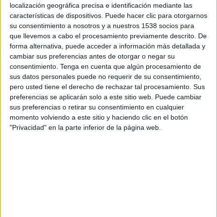
20:00
localización geográfica precisa e identificación mediante las
MLS Next Pro
características de dispositivos. Puede hacer clic para otorgarnos
Huntsville City FC
su consentimiento a nosotros y a nuestros 1538 socios para
que llevemos a cabo el procesamiento previamente descrito. De
Crown Legacy FC
forma alternativa, puede acceder a información más detallada y
OneFootball
cambiar sus preferencias antes de otorgar o negar su
consentimiento.
Tenga en cuenta que algún procesamiento de
Domingo, 16-08-2026
sus datos personales puede no requerir de su consentimiento,
pero usted tiene el derecho de rechazar tal procesamiento. Sus
19:00
MLS Next Pro
preferencias se aplicarán solo a este sitio web. Puede cambiar
sus preferencias o retirar su consentimiento en cualquier
Huntsville City FC
momento volviendo a este sitio y haciendo clic en el botón
Inter Miami CF II
"Privacidad" en la parte inferior de la página web.
OneFootball
Más días
DATOS ESTADÍSTICOS DEL EQUIPO HUNTSVILLE CITY FC
EN TELEVISIÓN EN CHILE