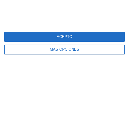
Carolina Core FC
2 (11,76%)
Orlando City B
2 (11,76%)
Atlanta United 2
2 (11,76%)
Crown Legacy FC
2 (11,76%)
Ver ranking completo
ACEPTO
RANKING POR COMPETICIONES
MÁS OPCIONES
MLS Next Pro
17 (100%)
Ver ranking completo
Nº DE PARTIDOS POR DÍA DE LA SEMANA
LUNES
MARTES
MIÉRCOLES
JUEVES
VIERNES
-
-
1
1
1
- %
- %
5,88%
5,88%
5,88%
SÁBADO
DOMINGO