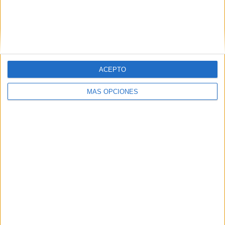
Inter Miami CF II
3 (16,67%)
Orlando City B
3 (16,67%)
Atlanta United 2
2 (11,11%)
Carolina Core FC
2 (11,11%)
Crown Legacy FC
1 (5,56%)
Ver ranking completo
ACEPTO
RANKING POR COMPETICIONES
MÁS OPCIONES
MLS Next Pro
17 (94,44%)
US Open Cup
1 (5,56%)
Ver ranking completo
Nº DE PARTIDOS POR DÍA DE LA SEMANA
LUNES
MARTES
MIÉRCOLES
JUEVES
VIERNES
-
-
1
-
2
- %
- %
5,56%
- %
11,11%