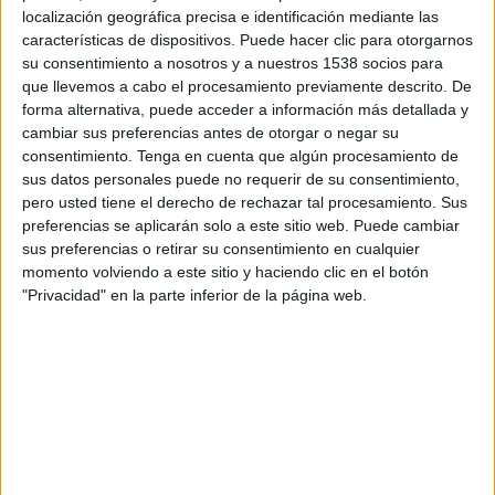
19:00
MLS Next Pro
localización geográfica precisa e identificación mediante las
características de dispositivos. Puede hacer clic para otorgarnos
Crown Legacy FC
su consentimiento a nosotros y a nuestros 1538 socios para
Chattanooga FC
que llevemos a cabo el procesamiento previamente descrito. De
forma alternativa, puede acceder a información más detallada y
OneFootball
cambiar sus preferencias antes de otorgar o negar su
consentimiento.
Tenga en cuenta que algún procesamiento de
Miércoles, 09-09-2026
sus datos personales puede no requerir de su consentimiento,
pero usted tiene el derecho de rechazar tal procesamiento. Sus
20:00
MLS Next Pro
preferencias se aplicarán solo a este sitio web. Puede cambiar
sus preferencias o retirar su consentimiento en cualquier
Huntsville City FC
momento volviendo a este sitio y haciendo clic en el botón
Chattanooga FC
"Privacidad" en la parte inferior de la página web.
OneFootball
Más días
DATOS ESTADÍSTICOS DEL EQUIPO CHATTANOOGA FC EN
TELEVISIÓN EN CHILE