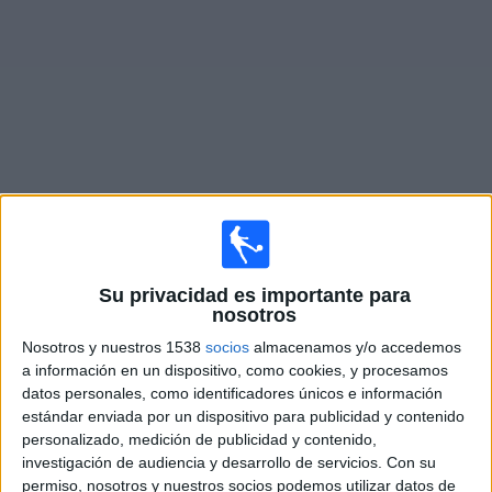
Widget
Partidos en vivo de
Chattanooga FC
Viernes, 14-08-2026
Su privacidad es importante para
19:00
MLS Next Pro
nosotros
Nosotros y nuestros 1538
socios
almacenamos y/o accedemos
Toronto FC II
a información en un dispositivo, como cookies, y procesamos
Chattanooga FC
datos personales, como identificadores únicos e información
OneFootball
estándar enviada por un dispositivo para publicidad y contenido
personalizado, medición de publicidad y contenido,
investigación de audiencia y desarrollo de servicios.
Con su
Domingo, 23-08-2026
permiso, nosotros y nuestros socios podemos utilizar datos de