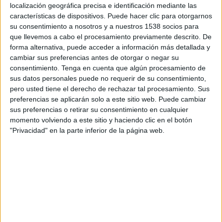
11:00
localización geográfica precisa e identificación mediante las
MLS Next Pro
características de dispositivos. Puede hacer clic para otorgarnos
Atlanta United 2
su consentimiento a nosotros y a nuestros 1538 socios para
que llevemos a cabo el procesamiento previamente descrito. De
Chicago Fire 2
forma alternativa, puede acceder a información más detallada y
OneFootball
cambiar sus preferencias antes de otorgar o negar su
consentimiento.
Tenga en cuenta que algún procesamiento de
Sábado, 22-08-2026
sus datos personales puede no requerir de su consentimiento,
pero usted tiene el derecho de rechazar tal procesamiento. Sus
13:00
MLS Next Pro
preferencias se aplicarán solo a este sitio web. Puede cambiar
sus preferencias o retirar su consentimiento en cualquier
Atlanta United 2
momento volviendo a este sitio y haciendo clic en el botón
Orlando City B
"Privacidad" en la parte inferior de la página web.
OneFootball
Más días
DATOS ESTADÍSTICOS DEL EQUIPO ATLANTA UNITED 2 EN
TELEVISIÓN EN CHILE