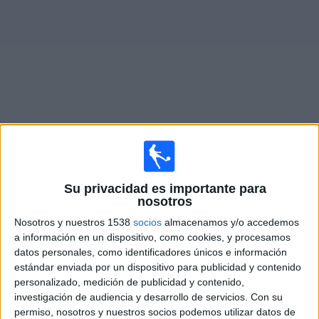
Widget
Partidos en vivo de
Atlanta United 2
Viernes, 14-08-2026
Su privacidad es importante para
16:00
nosotros
MLS Next Pro
Nosotros y nuestros 1538
socios
almacenamos y/o accedemos
Atlanta United 2
a información en un dispositivo, como cookies, y procesamos
New York RB II
datos personales, como identificadores únicos e información
estándar enviada por un dispositivo para publicidad y contenido
OneFootball
personalizado, medición de publicidad y contenido,
investigación de audiencia y desarrollo de servicios.
Con su
Martes, 18-08-2026
permiso, nosotros y nuestros socios podemos utilizar datos de