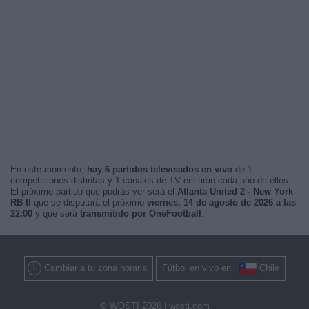
En este momento,
hay 6 partidos televisados en vivo
de 1
competiciones distintas y 1 canales de TV emitirán cada uno de ellos.
El próximo partido que podrás ver será el
Atlanta United 2 - New York
RB II
que se disputará el próximo
viernes, 14 de agosto de 2026 a las
22:00
y que será
transmitido por OneFootball
.
Cambiar a tu zona horaria
Fútbol en vivo en
Chile
© WOSTI 2026 |
wosti.com