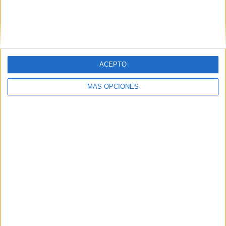
Inter Miami CF II
2 (11,76%)
Chicago Fire 2
2 (11,76%)
Carolina Core FC
2 (11,76%)
Huntsville City FC
2 (11,76%)
Ver ranking completo
ACEPTO
RANKING POR COMPETICIONES
MÁS OPCIONES
MLS Next Pro
17 (100%)
Ver ranking completo
Nº DE PARTIDOS POR DÍA DE LA SEMANA
LUNES
MARTES
MIÉRCOLES
JUEVES
VIERNES
-
-
-
-
3
- %
- %
- %
- %
17,65%
SÁBADO
DOMINGO