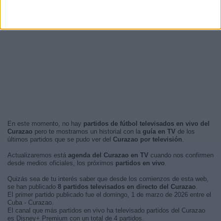
En este momento, no hay
partidos de fútbol televisados en vivo del
Curazao
pero te mostramos un historial con la
guía en TV
de los
últimos partidos que se pudo ver del
Curazao por televisión
.
Actualizaremos está
agenda del Curazao en TV
cuando nos confirmen
desde medios oficiales, los próximos
partidos en vivo
.
Quizás sea de tu interés saber que desde los comienzos de esta web,
se han publicado
8 partidos televisados en directo del Curazao
.
El primer partido publicado fue el domingo, 1 de marzo de 2026 entre el
Cuba - Curazao.
El canal que más partidos en vivo ha televisado partidos del Curazao
es Disney+ Premium con un total de 4 partidos.