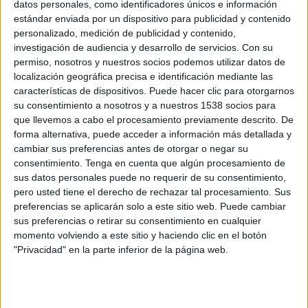
Curazao
datos personales, como identificadores únicos e información
estándar enviada por un dispositivo para publicidad y contenido
Costa de Marfil
personalizado, medición de publicidad y contenido,
DGO
Amazon Prime Video (Ver en vivo)
investigación de audiencia y desarrollo de servicios.
Con su
DSports 2 (612/1612)
Paramount+
permiso, nosotros y nuestros socios podemos utilizar datos de
DAZN (Ver en directo)
localización geográfica precisa e identificación mediante las
características de dispositivos. Puede hacer clic para otorgarnos
Sábado, 20-06-2026
su consentimiento a nosotros y a nuestros 1538 socios para
que llevemos a cabo el procesamiento previamente descrito. De
20:00
FIFA Copa Mundial 2026
forma alternativa, puede acceder a información más detallada y
Fase de grupos
cambiar sus preferencias antes de otorgar o negar su
consentimiento.
Tenga en cuenta que algún procesamiento de
Ecuador
sus datos personales puede no requerir de su consentimiento,
Curazao
pero usted tiene el derecho de rechazar tal procesamiento. Sus
DGO
Amazon Prime Video (Ver en vivo)
preferencias se aplicarán solo a este sitio web. Puede cambiar
Paramount+
DAZN (Ver en directo)
DIRECTV 4K
sus preferencias o retirar su consentimiento en cualquier
momento volviendo a este sitio y haciendo clic en el botón
DSports (610/1610)
"Privacidad" en la parte inferior de la página web.
Domingo, 14-06-2026
13:00
FIFA Copa Mundial 2026
Fase de grupos