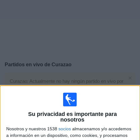
Widget
Partidos en vivo de
Curazao
×
Curazao: Actualmente no hay ningún partido en vivo por
TV. Puedes consultar el historial de partidos emitidos
anteriormente.
Jueves, 25-06-2026
Su privacidad es importante para
nosotros
16:00
FIFA Copa Mundial 2026
Nosotros y nuestros 1538
socios
almacenamos y/o accedemos
Fase de grupos
a información en un dispositivo, como cookies, y procesamos