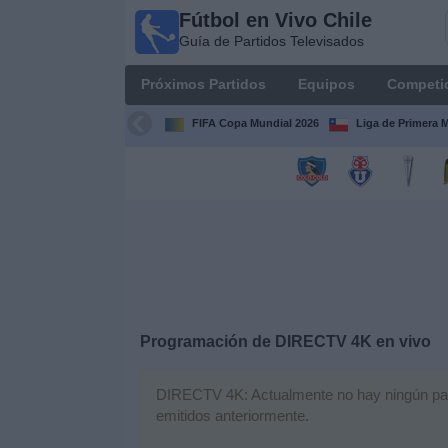
Fútbol en Vivo Chile
Fútbol
Guía de Partidos Televisados
en Vivo
Chile
Próximos Partidos
Equipos
Competi
Guía de
Partidos
FIFA Copa Mundial 2026
Liga de Primera 
Televisados
Próximos
Partidos
Equipos
Competiciones
Programación de
DIRECTV 4K
en vivo
Canales
TV
DIRECTV 4K: Actualmente no hay ningún parti
emitidos anteriormente.
Noticias