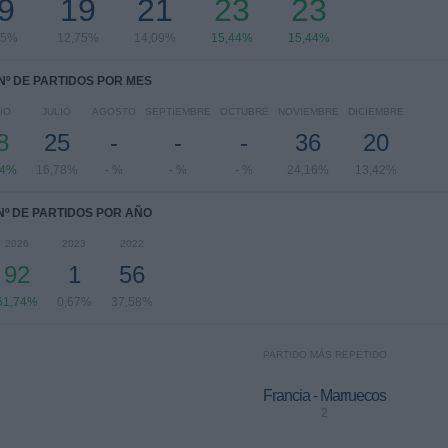
9
19
21
23
23
75%
12,75%
14,09%
15,44%
15,44%
Nº DE PARTIDOS POR MES
IO
JULIO
AGOSTO
SEPTIEMBRE
OCTUBRE
NOVIEMBRE
DICIEMBRE
8
25
-
-
-
36
20
64%
16,78%
- %
- %
- %
24,16%
13,42%
Nº DE PARTIDOS POR AÑO
2026
2023
2022
92
1
56
61,74%
0,67%
37,58%
PARTIDO MÁS REPETIDO
Francia - Marruecos
2