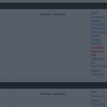
DGO
España
Argentina
Paramount+
Amazon
Prime Video
(Ver en vivo)
DAZN (Ver e
directo)
Disney+
Premium
ChileVisión
ChileVisión
Web
ChileVisión
4K
DIRECTV 4K
DSports
(610/1610)
DGO
Francia
Inglaterra
Paramount+
Amazon
Prime Video