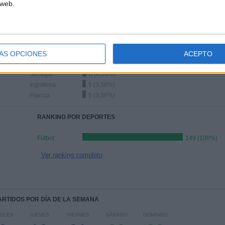
 web.
Ranking equipos por nº de partidos Visitante
ÁS OPCIONES
ACEPTO
Marruecos
8 (5,37%)
Croacia
6 (4,03%)
Senegal
6 (4,03%)
Inglaterra
5 (3,36%)
Francia
5 (3,36%)
RANKING POR DEPORTES
Fútbol
149 (100%)
Ver ranking completo
PARTIDOS POR DÍA DE LA SEMANA
COLES
JUEVES
VIERNES
SÁBADO
DOMINGO