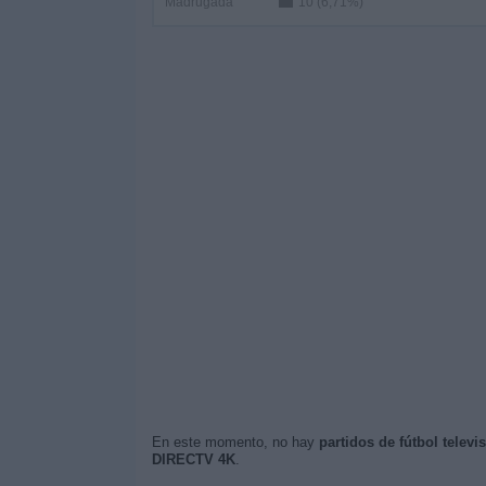
Madrugada
10 (6,71%)
En este momento, no hay
partidos de fútbol telev
DIRECTV 4K
.