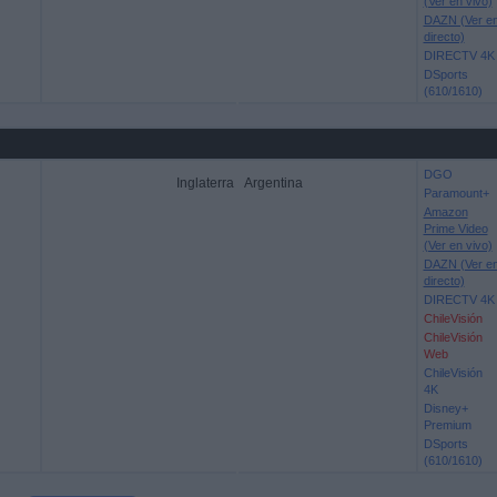
(Ver en vivo)
DAZN (Ver e
directo)
DIRECTV 4K
DSports
(610/1610)
DGO
Inglaterra
Argentina
Paramount+
Amazon
Prime Video
(Ver en vivo)
DAZN (Ver e
directo)
DIRECTV 4K
ChileVisión
ChileVisión
Web
ChileVisión
4K
Disney+
Premium
DSports
(610/1610)