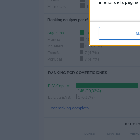
España
12 (8,05%)
inferior de la página
Marruecos
11 (7,38%)
Ranking equipos por nº de partidos Local
M
Argentina
10 (6,71%)
Francia
10 (6,71%)
Inglaterra
8 (5,37%)
España
7 (4,7%)
Portugal
7 (4,7%)
RANKING POR COMPETICIONES
FIFA Copa Mundial 2026
148 (99,33%)
La Liga EA Sports
1 (0,67%)
Ver ranking completo
Nº DE 
LUNES
MARTES
MIÉR