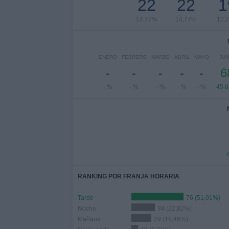
22
22
1
14,77%
14,77%
12,
ENERO
FEBRERO
MARZO
ABRIL
MAYO
JUN
-
-
-
-
-
6
- %
- %
- %
- %
- %
45,
RANKING POR FRANJA HORARIA
Tarde
76 (51,01%)
Noche
34 (22,82%)
Mañana
29 (19,46%)