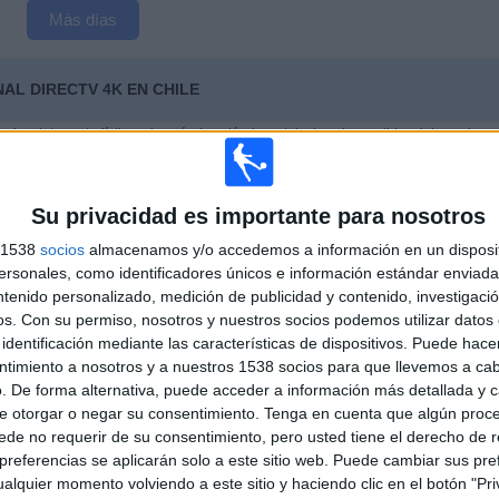
Más días
AL DIRECTV 4K EN CHILE
 los datos estadísticos de cuándo y dónde se televisan los partidos del canal
 dar los siguientes datos:
2
56
Su privacidad es importante para nosotros
s 1538
socios
almacenamos y/o accedemos a información en un disposit
CIONES TELEVISADAS
EQUIPOS TELEVISADOS
sonales, como identificadores únicos e información estándar enviada 
ntenido personalizado, medición de publicidad y contenido, investigaci
os.
Con su permiso, nosotros y nuestros socios podemos utilizar datos 
identificación mediante las características de dispositivos. Puede hacer
ntimiento a nosotros y a nuestros 1538 socios para que llevemos a ca
. De forma alternativa, puede acceder a información más detallada y 
ÚLTIMO PARTIDO
e otorgar o negar su consentimiento.
Tenga en cuenta que algún proc
de no requerir de su consentimiento, pero usted tiene el derecho de r
España - Argentina
19-07-2026 FIFA Copa Mundial 2026
referencias se aplicarán solo a este sitio web. Puede cambiar sus pref
alquier momento volviendo a este sitio y haciendo clic en el botón "Pri