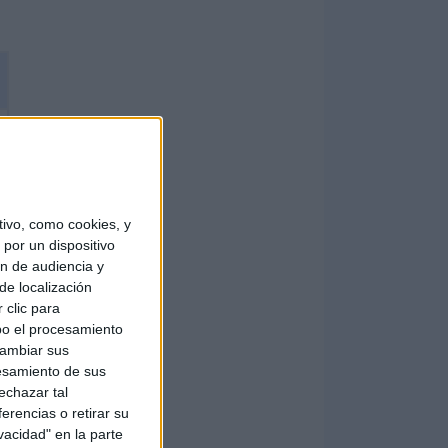
ivo, como cookies, y
por un dispositivo
ón de audiencia y
de localización
 clic para
bo el procesamiento
cambiar sus
esamiento de sus
echazar tal
erencias o retirar su
vacidad" en la parte