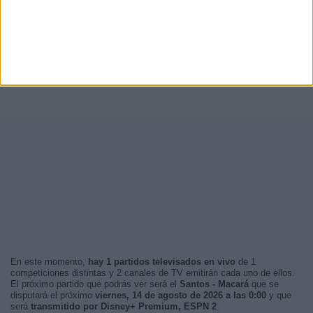
En este momento,
hay 1 partidos televisados en vivo
de 1
competiciones distintas y 2 canales de TV emitirán cada uno de ellos.
El próximo partido que podrás ver será el
Santos - Macará
que se
disputará el próximo
viernes, 14 de agosto de 2026 a las 0:00
y que
será
transmitido por Disney+ Premium, ESPN 2
.