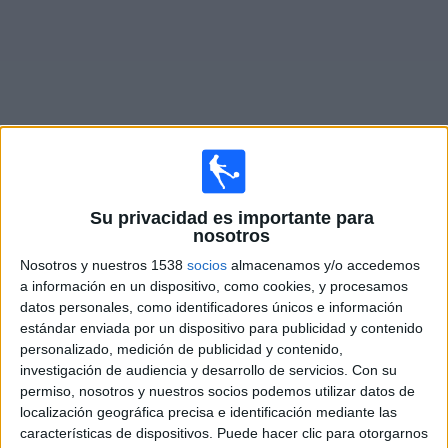
Widget
Partidos en vivo de
Macará
Su privacidad es importante para
nosotros
Jueves, 13-08-2026
Nosotros y nuestros 1538
socios
almacenamos y/o accedemos
18:00
Copa Sudamericana
a información en un dispositivo, como cookies, y procesamos
1/8 de final
datos personales, como identificadores únicos e información
estándar enviada por un dispositivo para publicidad y contenido
Santos
personalizado, medición de publicidad y contenido,
Macará
investigación de audiencia y desarrollo de servicios.
Con su
permiso, nosotros y nuestros socios podemos utilizar datos de
Disney+ Premium
ESPN 2
localización geográfica precisa e identificación mediante las
características de dispositivos. Puede hacer clic para otorgarnos