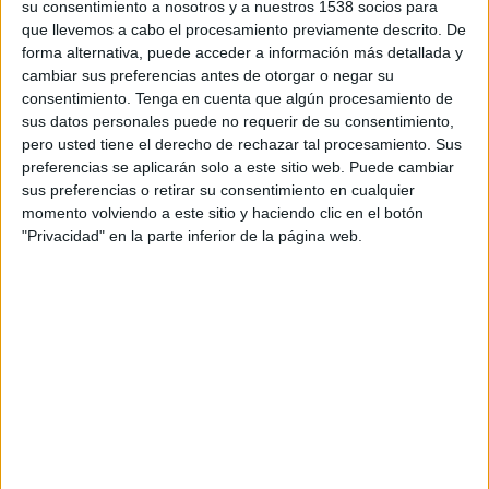
su consentimiento a nosotros y a nuestros 1538 socios para
DATOS ESTADÍSTICOS DEL EQUIPO MACARÁ EN
que llevemos a cabo el procesamiento previamente descrito. De
TELEVISIÓN EN CHILE
forma alternativa, puede acceder a información más detallada y
cambiar sus preferencias antes de otorgar o negar su
A fecha de hoy
09-08-2026
y desde que esta web recoge los datos
consentimiento.
Tenga en cuenta que algún procesamiento de
estadísticos de cuándo y dónde se transmiten los partidos de
Fútbol
del
sus datos personales puede no requerir de su consentimiento,
equipo
Macará
en
Chile
, que fue el
09-08-2015
, podemos dar los
pero usted tiene el derecho de rechazar tal procesamiento. Sus
siguientes datos:
preferencias se aplicarán solo a este sitio web. Puede cambiar
294
sus preferencias o retirar su consentimiento en cualquier
momento volviendo a este sitio y haciendo clic en el botón
"Privacidad" en la parte inferior de la página web.
PARTIDOS TELEVISADOS
0 partidos en abierto
0%
294 partidos de pago
100%
RANKING POR CANALES
GolTV
109 (37,07%)
Star+
81 (27,55%)
GolTV Play
54 (18,37%)