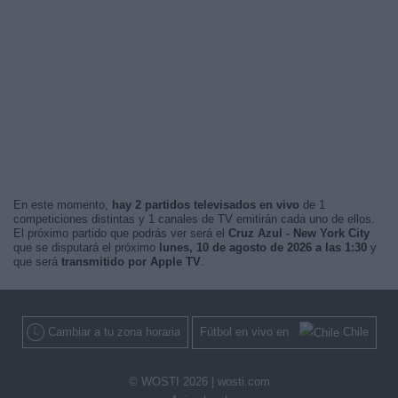
En este momento,
hay 2 partidos televisados en vivo
de 1
competiciones distintas y 1 canales de TV emitirán cada uno de ellos.
El próximo partido que podrás ver será el
Cruz Azul - New York City
que se disputará el próximo
lunes, 10 de agosto de 2026 a las 1:30
y
que será
transmitido por Apple TV
.
Cambiar a tu zona horaria
Fútbol en vivo en
Chile
© WOSTI 2026 |
wosti.com