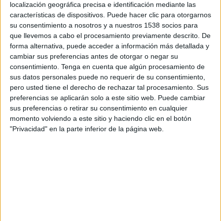
localización geográfica precisa e identificación mediante las
Jueves, 13-08-2026
características de dispositivos. Puede hacer clic para otorgarnos
su consentimiento a nosotros y a nuestros 1538 socios para
21:00
Leagues Cup
que llevemos a cabo el procesamiento previamente descrito. De
forma alternativa, puede acceder a información más detallada y
Cruz Azul
cambiar sus preferencias antes de otorgar o negar su
Chicago Fire
consentimiento.
Tenga en cuenta que algún procesamiento de
Apple TV
sus datos personales puede no requerir de su consentimiento,
pero usted tiene el derecho de rechazar tal procesamiento. Sus
preferencias se aplicarán solo a este sitio web. Puede cambiar
DATOS ESTADÍSTICOS DEL EQUIPO CRUZ AZUL EN
sus preferencias o retirar su consentimiento en cualquier
TELEVISIÓN EN CHILE
momento volviendo a este sitio y haciendo clic en el botón
"Privacidad" en la parte inferior de la página web.
A fecha de hoy
07-08-2026
y desde que esta web recoge los datos
estadísticos de cuándo y dónde se transmiten los partidos de
Fútbol
del
equipo
Cruz Azul
en
Chile
, que fue el
10-02-2013
, podemos dar los
siguientes datos:
183
PARTIDOS TELEVISADOS