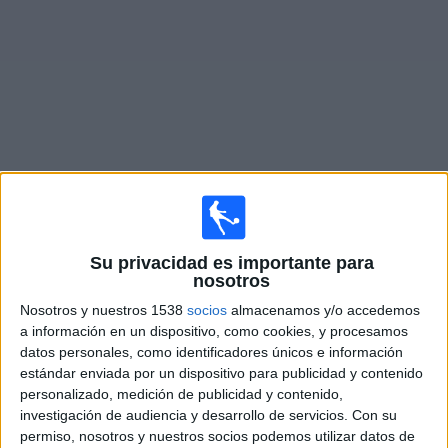
Widget
Partidos en vivo de
Cruz Azul
Domingo, 09-08-2026
Su privacidad es importante para
nosotros
19:30
Leagues Cup
Nosotros y nuestros 1538
socios
almacenamos y/o accedemos
Cruz Azul
a información en un dispositivo, como cookies, y procesamos
New York City
datos personales, como identificadores únicos e información
estándar enviada por un dispositivo para publicidad y contenido
personalizado, medición de publicidad y contenido,
investigación de audiencia y desarrollo de servicios.
Con su
Apple TV
permiso, nosotros y nuestros socios podemos utilizar datos de