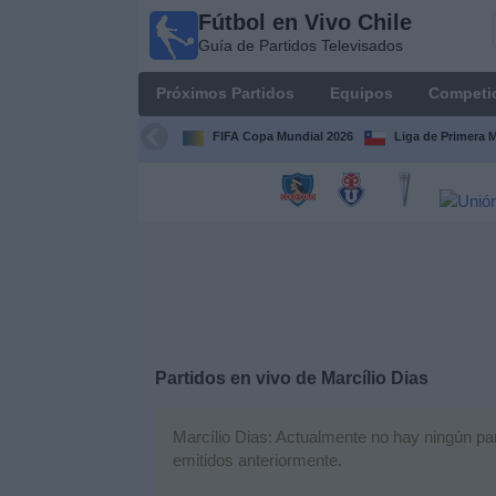
Fútbol en Vivo Chile
Fútbol
Guía de Partidos Televisados
en Vivo
Chile
Próximos Partidos
Equipos
Competi
Guía de
Partidos
FIFA Copa Mundial 2026
Liga de Primera 
Televisados
Próximos
Partidos
Equipos
Competiciones
Partidos en vivo de
Marcílio Dias
Canales
TV
Marcílio Dias: Actualmente no hay ningún part
emitidos anteriormente.
Noticias