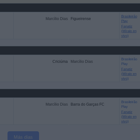
Brasileirão
Marcílio Dias
Figueirense
Play
Fanatiz
(Míralo en
vivo)
Brasileirão
Criciúma
Marcílio Dias
Play
Fanatiz
(Míralo en
vivo)
Brasileirão
Marcílio Dias
Barra do Garças FC
Play
Fanatiz
(Míralo en
vivo)
Más días