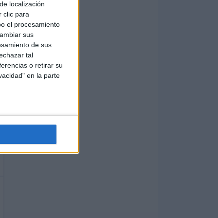
de localización
 clic para
bo el procesamiento
cambiar sus
esamiento de sus
echazar tal
erencias o retirar su
vacidad" en la parte