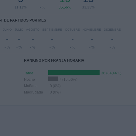
11,11%
- %
35,56%
33,33%
Nº DE PARTIDOS POR MES
JUNIO
JULIO
AGOSTO
SEPTIEMBRE
OCTUBRE
NOVIEMBRE
DICIEMBRE
-
-
-
-
-
-
-
- %
- %
- %
- %
- %
- %
- %
RANKING POR FRANJA HORARIA
Tarde
38 (84,44%)
Noche
7 (15,56%)
Mañana
0 (0%)
Madrugada
0 (0%)