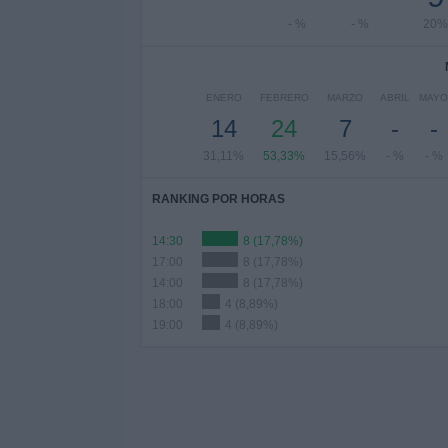
- %
- %
20%
ENERO
FEBRERO
MARZO
ABRIL
MAYO
14
24
7
-
-
31,11%
53,33%
15,56%
- %
- %
RANKING POR HORAS
14:30
8 (17,78%)
17:00
8 (17,78%)
14:00
8 (17,78%)
18:00
4 (8,89%)
19:00
4 (8,89%)