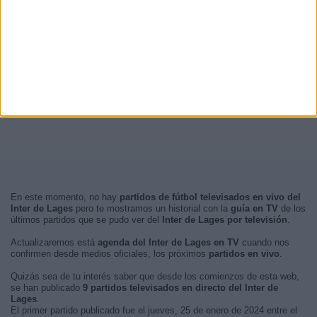
En este momento, no hay
partidos de fútbol televisados en vivo del
Inter de Lages
pero te mostramos un historial con la
guía en TV
de los
últimos partidos que se pudo ver del
Inter de Lages por televisión
.
Actualizaremos está
agenda del Inter de Lages en TV
cuando nos
confirmen desde medios oficiales, los próximos
partidos en vivo
.
Quizás sea de tu interés saber que desde los comienzos de esta web,
se han publicado
9 partidos televisados en directo del Inter de
Lages
.
El primer partido publicado fue el jueves, 25 de enero de 2024 entre el