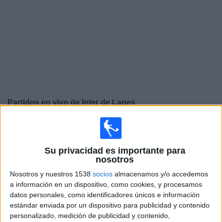
Widget
Partidos en vivo de
Inter de Lages
×
Inter de Lages: Actualmente no hay ningún partido en
vivo por TV. Puedes consultar el historial de partidos
emitidos anteriormente.
Su privacidad es importante para
nosotros
Nosotros y nuestros 1538
socios
almacenamos y/o accedemos
Sábado, 02-03-2024
a información en un dispositivo, como cookies, y procesamos
14:30
Campeonato Catarinense
datos personales, como identificadores únicos e información
estándar enviada por un dispositivo para publicidad y contenido
Figueirense
personalizado, medición de publicidad y contenido,