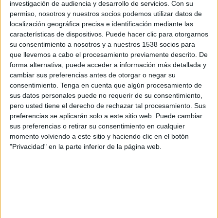
investigación de audiencia y desarrollo de servicios.
Con su
Caracas FC
permiso, nosotros y nuestros socios podemos utilizar datos de
LigaFUTVE App
Fanatiz1
localización geográfica precisa e identificación mediante las
características de dispositivos. Puede hacer clic para otorgarnos
Lunes, 03-08-2026
su consentimiento a nosotros y a nuestros 1538 socios para
que llevemos a cabo el procesamiento previamente descrito. De
18:30
Liga Futve
forma alternativa, puede acceder a información más detallada y
cambiar sus preferencias antes de otorgar o negar su
Caracas FC
consentimiento.
Tenga en cuenta que algún procesamiento de
Estudiantes Mérida
sus datos personales puede no requerir de su consentimiento,
LigaFUTVE App
Fanatiz (Míralo en vivo)
pero usted tiene el derecho de rechazar tal procesamiento. Sus
preferencias se aplicarán solo a este sitio web. Puede cambiar
Jueves, 30-07-2026
sus preferencias o retirar su consentimiento en cualquier
momento volviendo a este sitio y haciendo clic en el botón
20:30
Copa Sudamericana
"Privacidad" en la parte inferior de la página web.
Playoffs
Caracas FC
Santa Fe
Disney+ Premium
ESPN 2