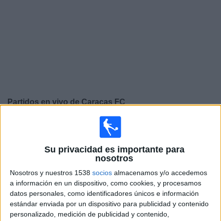
Widget
Partidos en vivo de
Caracas FC
×
Caracas FC: Actualmente no hay ningún partido en vivo
por TV. Puedes consultar el historial de partidos
emitidos anteriormente.
Su privacidad es importante para
nosotros
Nosotros y nuestros 1538
socios
almacenamos y/o accedemos
Jueves, 06-08-2026
a información en un dispositivo, como cookies, y procesamos
18:30
Liga Futve
datos personales, como identificadores únicos e información
estándar enviada por un dispositivo para publicidad y contenido
Puerto Cabello
personalizado, medición de publicidad y contenido,