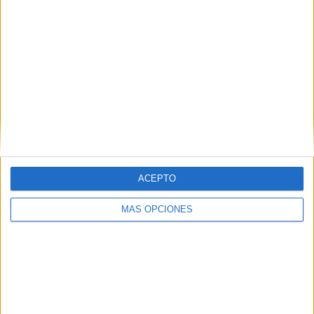
49,78%
TOTAL
MÁXIMO
TOTAL
3
18
46
COMPETICIONES
VS Deportivo
RIVALES
Táchira
RANKING POR EQUIPOS
Deportivo Táchira
18 (8,07%)
Monagas SC
16 (7,17%)
La Guaira
14 (6,28%)
ACEPTO
Estudiantes Mérida
14 (6,28%)
Metropolitanos
12 (5,38%)
MÁS OPCIONES
Ver ranking completo
RANKING POR COMPETICIONES
Liga Futve
173 (77,58%)
Copa Sudamericana
26 (11,66%)