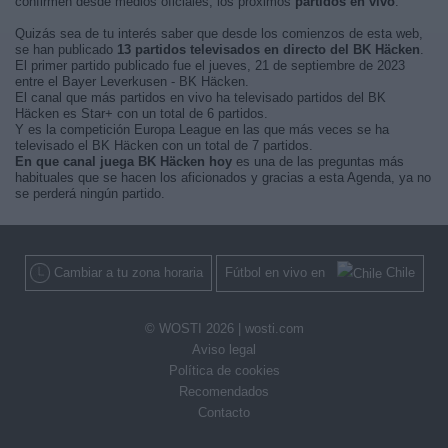
confirmen desde medios oficiales, los próximos
partidos en vivo
.
Quizás sea de tu interés saber que desde los comienzos de esta web,
se han publicado
13 partidos televisados en directo del BK Häcken
.
El primer partido publicado fue el jueves, 21 de septiembre de 2023
entre el Bayer Leverkusen - BK Häcken.
El canal que más partidos en vivo ha televisado partidos del BK
Häcken es Star+ con un total de 6 partidos.
Y es la competición Europa League en las que más veces se ha
televisado el BK Häcken con un total de 7 partidos.
En que canal juega BK Häcken hoy
es una de las preguntas más
habituales que se hacen los aficionados y gracias a esta Agenda, ya no
se perderá ningún partido.
Cambiar a tu zona horaria
Fútbol en vivo en
Chile
© WOSTI 2026 |
wosti.com
Aviso legal
Política de cookies
Recomendados
Contacto