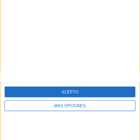
2
2
10
COMPETICIONES
VS Qarabag FK
RIVALES
RANKING POR EQUIPOS
Qarabag FK
2 (15,38%)
Molde
2 (15,38%)
Bayer Leverkusen
2 (15,38%)
Shelbourne FC
1 (7,69%)
Zrinjski Mostar
1 (7,69%)
Ver ranking completo
ACEPTO
RANKING POR COMPETICIONES
MÁS OPCIONES
Europa League
7 (53,85%)
Conference League
6 (46,15%)
Ver ranking completo