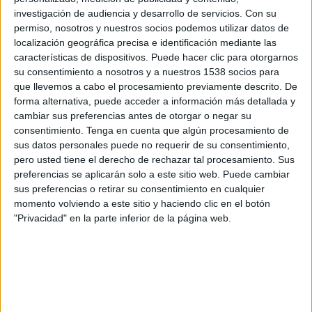
Slovan Bratislava
investigación de audiencia y desarrollo de servicios.
Con su
BK Häcken
permiso, nosotros y nuestros socios podemos utilizar datos de
Disney+ Premium
localización geográfica precisa e identificación mediante las
características de dispositivos. Puede hacer clic para otorgarnos
su consentimiento a nosotros y a nuestros 1538 socios para
Jueves, 11-12-2025
que llevemos a cabo el procesamiento previamente descrito. De
12:45
Conference League
forma alternativa, puede acceder a información más detallada y
Fase Liga
cambiar sus preferencias antes de otorgar o negar su
consentimiento.
Tenga en cuenta que algún procesamiento de
BK Häcken
sus datos personales puede no requerir de su consentimiento,
AEK Larnaca
pero usted tiene el derecho de rechazar tal procesamiento. Sus
preferencias se aplicarán solo a este sitio web. Puede cambiar
Disney+ Premium
sus preferencias o retirar su consentimiento en cualquier
momento volviendo a este sitio y haciendo clic en el botón
Jueves, 27-11-2025
"Privacidad" en la parte inferior de la página web.
12:45
Conference League
Fase Liga
Zrinjski Mostar
BK Häcken
Disney+ Premium