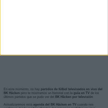
En este momento, no hay
partidos de fútbol televisados en vivo del
BK Häcken
pero te mostramos un historial con la
guía en TV
de los
últimos partidos que se pudo ver del
BK Häcken por televisión
.
Actualizaremos está
agenda del BK Häcken en TV
cuando nos