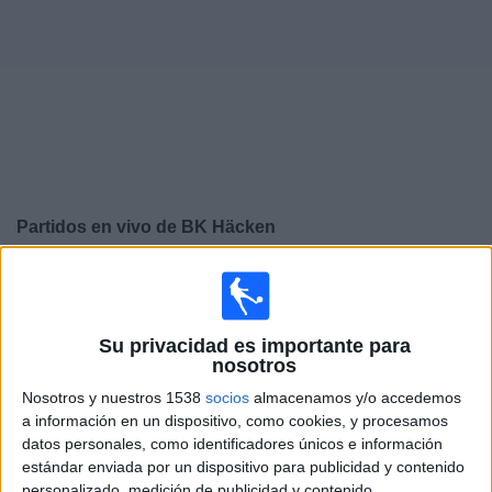
Widget
Partidos en vivo de
BK Häcken
×
BK Häcken: Actualmente no hay ningún partido en vivo
por TV. Puedes consultar el historial de partidos
emitidos anteriormente.
Su privacidad es importante para
nosotros
Jueves, 18-12-2025
Nosotros y nuestros 1538
socios
almacenamos y/o accedemos
a información en un dispositivo, como cookies, y procesamos
15:00
Conference League
datos personales, como identificadores únicos e información
Fase Liga
estándar enviada por un dispositivo para publicidad y contenido
personalizado, medición de publicidad y contenido,