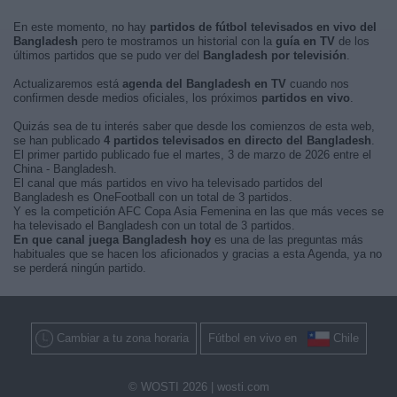
En este momento, no hay
partidos de fútbol televisados en vivo del
Bangladesh
pero te mostramos un historial con la
guía en TV
de los
últimos partidos que se pudo ver del
Bangladesh por televisión
.
Actualizaremos está
agenda del Bangladesh en TV
cuando nos
confirmen desde medios oficiales, los próximos
partidos en vivo
.
Quizás sea de tu interés saber que desde los comienzos de esta web,
se han publicado
4 partidos televisados en directo del Bangladesh
.
El primer partido publicado fue el martes, 3 de marzo de 2026 entre el
China - Bangladesh.
El canal que más partidos en vivo ha televisado partidos del
Bangladesh es OneFootball con un total de 3 partidos.
Y es la competición AFC Copa Asia Femenina en las que más veces se
ha televisado el Bangladesh con un total de 3 partidos.
En que canal juega Bangladesh hoy
es una de las preguntas más
habituales que se hacen los aficionados y gracias a esta Agenda, ya no
se perderá ningún partido.
Cambiar a tu zona horaria
Fútbol en vivo en
Chile
© WOSTI 2026 |
wosti.com