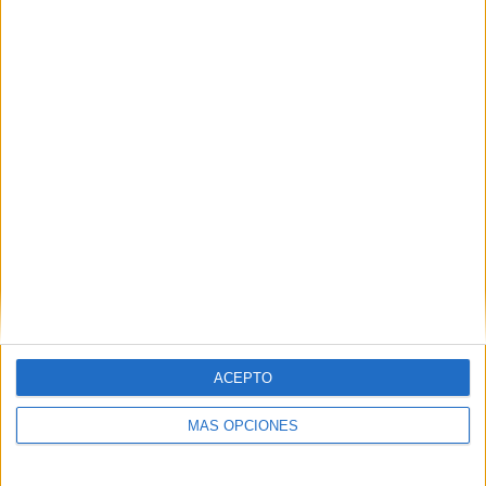
66,67%
TOTAL
MÁXIMO
TOTAL
3
1
6
COMPETICIONES
VS Australia
RIVALES
RANKING POR EQUIPOS
Australia
1 (16,67%)
Líbano
1 (16,67%)
China
1 (16,67%)
San Marino
1 (16,67%)
Uzbekistán
1 (16,67%)
Ver ranking completo
RANKING POR COMPETICIONES
ACEPTO
AFC Copa Asia Femenina
3 (50%)
MÁS OPCIONES
FIFA Copa Mundial 2026
2 (33,33%)
Amistoso
1 (16,67%)