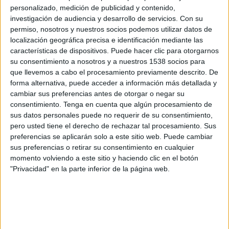
personalizado, medición de publicidad y contenido,
Bangladesh
investigación de audiencia y desarrollo de servicios.
Con su
Disney+ Premium
permiso, nosotros y nuestros socios podemos utilizar datos de
localización geográfica precisa e identificación mediante las
Lunes, 09-03-2026
características de dispositivos. Puede hacer clic para otorgarnos
su consentimiento a nosotros y a nuestros 1538 socios para
04:00
AFC Copa Asia Femenina
que llevemos a cabo el procesamiento previamente descrito. De
forma alternativa, puede acceder a información más detallada y
Bangladesh
cambiar sus preferencias antes de otorgar o negar su
Uzbekistán
consentimiento.
Tenga en cuenta que algún procesamiento de
OneFootball
AFC Asian Cup YouTube
sus datos personales puede no requerir de su consentimiento,
pero usted tiene el derecho de rechazar tal procesamiento. Sus
preferencias se aplicarán solo a este sitio web. Puede cambiar
Jueves, 05-03-2026
sus preferencias o retirar su consentimiento en cualquier
21:00
AFC Copa Asia Femenina
momento volviendo a este sitio y haciendo clic en el botón
"Privacidad" en la parte inferior de la página web.
Bangladesh
Corea del Norte
OneFootball
AFC Asian Cup YouTube
Más días