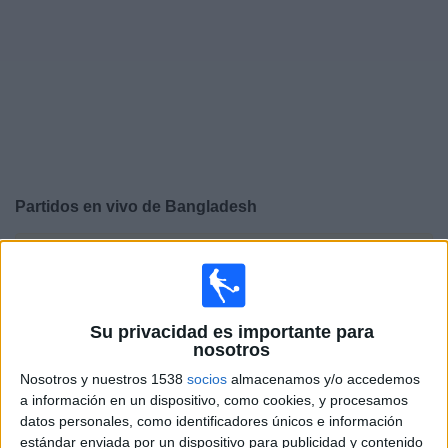
Widget
Partidos en vivo de
Bangladesh
×
Bangladesh: Actualmente no hay ningún partido en vivo
por TV. Puedes consultar el historial de partidos
emitidos anteriormente.
Su privacidad es importante para
nosotros
Viernes, 05-06-2026
Nosotros y nuestros 1538
socios
almacenamos y/o accedemos
13:00
Amistoso
a información en un dispositivo, como cookies, y procesamos
datos personales, como identificadores únicos e información
San Marino
estándar enviada por un dispositivo para publicidad y contenido