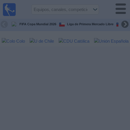
Fútbol
en Vivo
Chile
FIFA Copa Mundial 2026
Liga de Primera Mercado Libre
Cop
Guía de
Partidos
Televisados
Próximos
Partidos
Equipos
Competiciones
Canales
TV
Noticias