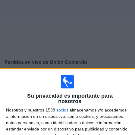
Widget
Partidos en vivo de
Unión Comercio
×
Unión Comercio: Actualmente no hay ningún partido en
vivo por TV. Puedes consultar el historial de partidos
emitidos anteriormente.
Su privacidad es importante para
nosotros
Domingo, 27-10-2024
Nosotros y nuestros 1538
socios
almacenamos y/o accedemos
a información en un dispositivo, como cookies, y procesamos
13:00
Liga 1 Perú
datos personales, como identificadores únicos e información
estándar enviada por un dispositivo para publicidad y contenido
Unión Comercio