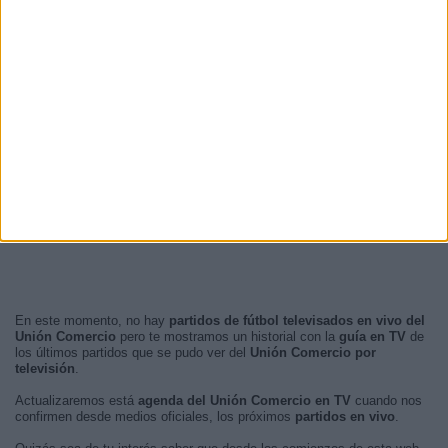
En este momento, no hay
partidos de fútbol televisados en vivo del
Unión Comercio
pero te mostramos un historial con la
guía en TV
de
los últimos partidos que se pudo ver del
Unión Comercio por
televisión
.
Actualizaremos está
agenda del Unión Comercio en TV
cuando nos
confirmen desde medios oficiales, los próximos
partidos en vivo
.