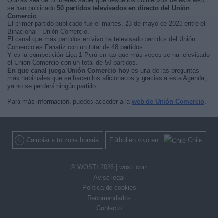
Quizás sea de tu interés saber que desde los comienzos de esta web,
se han publicado
50 partidos televisados en directo del Unión
Comercio
.
El primer partido publicado fue el martes, 23 de mayo de 2023 entre el
Binacional - Unión Comercio.
El canal que más partidos en vivo ha televisado partidos del Unión
Comercio es Fanatiz con un total de 48 partidos.
Y es la competición Liga 1 Perú en las que más veces se ha televisado
el Unión Comercio con un total de 50 partidos.
En que canal juega Unión Comercio hoy
es una de las preguntas
más habituales que se hacen los aficionados y gracias a esta Agenda,
ya no se perderá ningún partido.
Para más información, puedes acceder a la
web de Unión Comercio
.
Cambiar a tu zona horaria
Fútbol en vivo en
Chile
© WOSTI 2026 |
wosti.com
Aviso legal
Política de cookies
Recomendados
Contacto