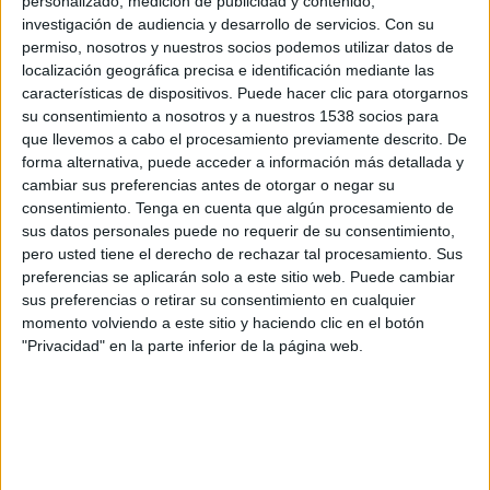
personalizado, medición de publicidad y contenido,
Sporting Cristal
investigación de audiencia y desarrollo de servicios.
Con su
Fanatiz (Míralo en vivo)
permiso, nosotros y nuestros socios podemos utilizar datos de
localización geográfica precisa e identificación mediante las
Miércoles, 23-10-2024
características de dispositivos. Puede hacer clic para otorgarnos
su consentimiento a nosotros y a nuestros 1538 socios para
16:15
Liga 1 Perú
que llevemos a cabo el procesamiento previamente descrito. De
forma alternativa, puede acceder a información más detallada y
AD Tarma
cambiar sus preferencias antes de otorgar o negar su
Unión Comercio
consentimiento.
Tenga en cuenta que algún procesamiento de
Fanatiz (Míralo en vivo)
sus datos personales puede no requerir de su consentimiento,
pero usted tiene el derecho de rechazar tal procesamiento. Sus
preferencias se aplicarán solo a este sitio web. Puede cambiar
Jueves, 17-10-2024
sus preferencias o retirar su consentimiento en cualquier
14:00
Liga 1 Perú
momento volviendo a este sitio y haciendo clic en el botón
"Privacidad" en la parte inferior de la página web.
Unión Comercio
Comerciantes Unidos
Fanatiz (Míralo en vivo)
Más días