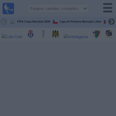
Fútbol
en Vivo
Chile
FIFA Copa Mundial 2026
Liga de Primera Mercado Libre
Cop
Guía de
Partidos
Televisados
Próximos
Partidos
Equipos
Competiciones
Canales
TV
Noticias