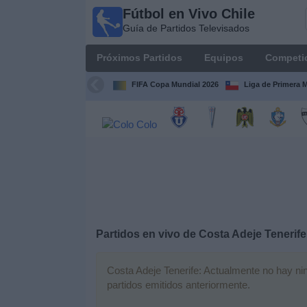
Fútbol en Vivo Chile
Fútbol
Guía de Partidos Televisados
en Vivo
Chile
Próximos Partidos
Equipos
Competi
Guía de
Partidos
FIFA Copa Mundial 2026
Liga de Primera 
Televisados
Próximos
Partidos
Equipos
Competiciones
Partidos en vivo de
Costa Adeje Tenerife
Canales
TV
Costa Adeje Tenerife: Actualmente no hay ning
partidos emitidos anteriormente.
Noticias