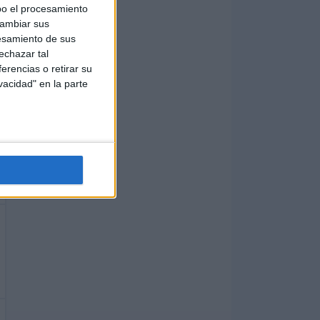
bo el procesamiento
cambiar sus
esamiento de sus
echazar tal
erencias o retirar su
vacidad" en la parte