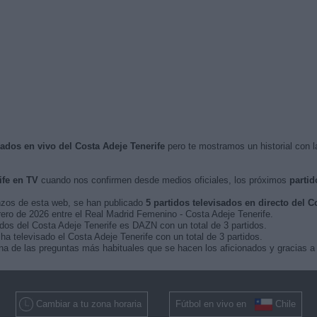
sados en vivo del Costa Adeje Tenerife
pero te mostramos un historial con 
ife en TV
cuando nos confirmen desde medios oficiales, los próximos
partid
nzos de esta web, se han publicado
5 partidos televisados en directo del C
brero de 2026 entre el Real Madrid Femenino - Costa Adeje Tenerife.
idos del Costa Adeje Tenerife es DAZN con un total de 3 partidos.
a televisado el Costa Adeje Tenerife con un total de 3 partidos.
a de las preguntas más habituales que se hacen los aficionados y gracias a 
Cambiar a tu zona horaria
Fútbol en vivo en
Chile