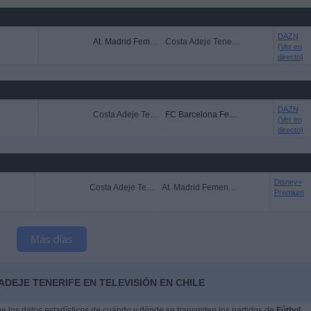
DAZN
At. Madrid Femenino
Costa Adeje Tenerife
(Ver en
directo)
DAZN
Costa Adeje Tenerife
FC Barcelona Femenino
(Ver en
directo)
Disney+
Costa Adeje Tenerife
At. Madrid Femenino
Premium
Más días
ADEJE TENERIFE EN TELEVISIÓN EN CHILE
 los datos estadísticos de cuándo y dónde se transmiten los partidos de
Fútbol