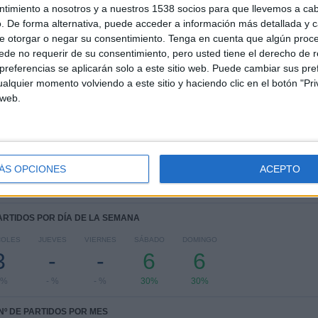
2
8
7
ntimiento a nosotros y a nuestros 1538 socios para que llevemos a ca
COMPETICIONES
VS FC
RIVALES
. De forma alternativa, puede acceder a información más detallada y 
Barcelona
e otorgar o negar su consentimiento.
Tenga en cuenta que algún proc
Femenino
de no requerir de su consentimiento, pero usted tiene el derecho de r
referencias se aplicarán solo a este sitio web. Puede cambiar sus pref
RANKING POR COMPETICIONES
alquier momento volviendo a este sitio y haciendo clic en el botón "Pri
 web.
Liga F
14 (70%)
Copa de la Reina
6 (30%)
Ver ranking completo
ÁS OPCIONES
ACEPTO
PARTIDOS POR DÍA DE LA SEMANA
COLES
JUEVES
VIERNES
SÁBADO
DOMINGO
3
-
-
6
6
5%
- %
- %
30%
30%
Nº DE PARTIDOS POR MES