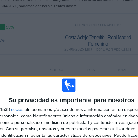
0-04-2021
, podemos dar los siguientes datos:
ÚLTIMO PARTIDO EN ABIERTO
55%
Costa Adeje Tenerife - Real Madrid
5%
Femenino
28-09-2025 Liga F por DAZN App Gratis
PARTIDOS
DÍAS
TOTAL
5
312
8
CONSECUTIVOS
SIN PARTIDO
CANALES TV
DE PAGO
GRATUÍTO
Su privacidad es importante para nosotros
s 1538
socios
almacenamos y/o accedemos a información en un disposit
sonales, como identificadores únicos e información estándar enviada 
ntenido personalizado, medición de publicidad y contenido, investigaci
os.
Con su permiso, nosotros y nuestros socios podemos utilizar datos 
TOTAL
MÁXIMO
TOTAL
identificación mediante las características de dispositivos. Puede hacer