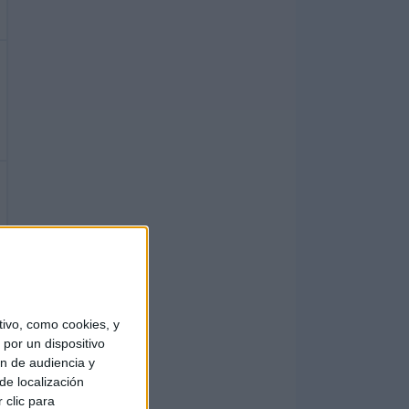
ivo, como cookies, y
por un dispositivo
ón de audiencia y
de localización
 clic para