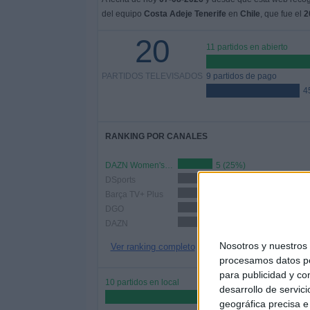
del equipo
Costa Adeje Tenerife
en
Chile
, que fue el
2
20
11 partidos en abierto
PARTIDOS TELEVISADOS
9 partidos de pago
4
RANKING POR CANALES
DAZN Women's Football YouTube
5 (25%)
DSports
4 (20%)
Barça TV+ Plus
3 (15%)
DGO
3 (15%)
DAZN
3 (15%)
Nosotros y nuestro
Ver ranking completo
procesamos datos per
para publicidad y co
10 partidos en local
desarrollo de servici
50%
geográfica precisa e 