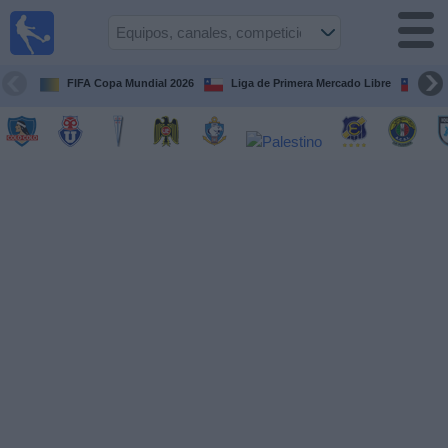
Fútbol
en Vivo
Chile
FIFA Copa Mundial 2026
Liga de Primera Mercado Libre
Cop
Guía de
Partidos
Televisados
Próximos
Partidos
Equipos
Competiciones
Canales
TV
Noticias