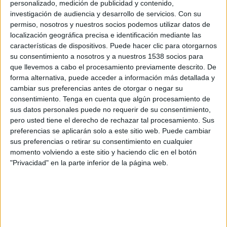
personalizado, medición de publicidad y contenido,
Rampla Juniors
investigación de audiencia y desarrollo de servicios.
Con su
Disney+ Premium
permiso, nosotros y nuestros socios podemos utilizar datos de
localización geográfica precisa e identificación mediante las
Sábado, 11-10-2025
características de dispositivos. Puede hacer clic para otorgarnos
su consentimiento a nosotros y a nuestros 1538 socios para
09:00
Segunda Uruguay
que llevemos a cabo el procesamiento previamente descrito. De
forma alternativa, puede acceder a información más detallada y
Rampla Juniors
cambiar sus preferencias antes de otorgar o negar su
Central Español
consentimiento.
Tenga en cuenta que algún procesamiento de
Disney+ Premium
sus datos personales puede no requerir de su consentimiento,
pero usted tiene el derecho de rechazar tal procesamiento. Sus
Sábado, 27-09-2025
preferencias se aplicarán solo a este sitio web. Puede cambiar
sus preferencias o retirar su consentimiento en cualquier
14:30
Segunda Uruguay
momento volviendo a este sitio y haciendo clic en el botón
"Privacidad" en la parte inferior de la página web.
Rampla Juniors
CA Rentistas
Disney+ Premium
Más días