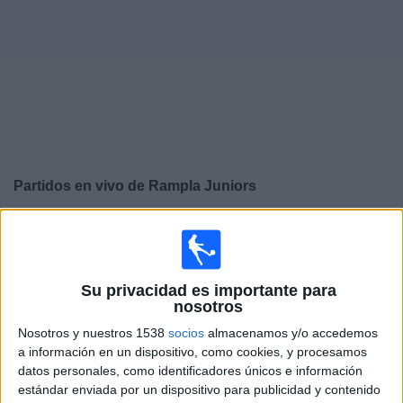
Widget
Partidos en vivo de
Rampla Juniors
×
Rampla Juniors: Actualmente no hay ningún partido en
vivo por TV. Puedes consultar el historial de partidos
emitidos anteriormente.
Su privacidad es importante para
nosotros
Domingo, 19-10-2025
Nosotros y nuestros 1538
socios
almacenamos y/o accedemos
15:00
a información en un dispositivo, como cookies, y procesamos
Segunda Uruguay
datos personales, como identificadores únicos e información
CA Atenas
estándar enviada por un dispositivo para publicidad y contenido