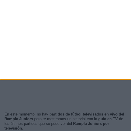
En este momento, no hay
partidos de fútbol televisados en vivo del
Rampla Juniors
pero te mostramos un historial con la
guía en TV
de
los últimos partidos que se pudo ver del
Rampla Juniors por
televisión
.